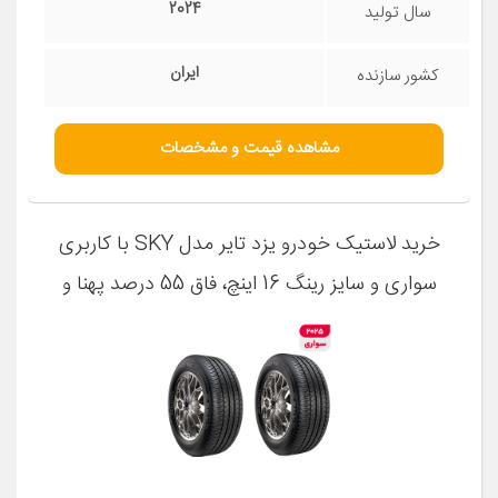
2024
سال تولید
ایران
کشور سازنده
مشاهده قیمت و مشخصات
خرید لاستیک خودرو یزد تایر مدل SKY با کاربری
سواری و سایز رینگ 16 اینچ، فاق 55 درصد پهنا و
پهنای 205 میلی‌متر، شاخص تحمل وزن 87 و
شاخص سرعت V (حداکثر سرعت 240 کیلومتر بر
ساعت)، ساخت ایران، دارای تکنولوژی رادیال و تایر
تیوبلس، 2 حلقه