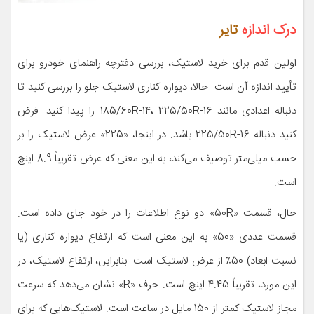
درک اندازه
تایر
اولین قدم برای خرید لاستیک، بررسی دفترچه راهنمای خودرو برای
تأیید اندازه آن است. حالا، دیواره کناری لاستیک جلو را بررسی کنید تا
دنباله اعدادی مانند 185/60R-14، 225/50R-16 را پیدا کنید. فرض
کنید دنباله 225/50R-16 باشد. در اینجا، «225» عرض لاستیک را بر
حسب میلی‌متر توصیف می‌کند، به این معنی که عرض تقریباً 8.9 اینچ
است.
حال، قسمت «50R» دو نوع اطلاعات را در خود جای داده است.
قسمت عددی «50» به این معنی است که ارتفاع دیواره کناری (یا
نسبت ابعاد) 50٪ از عرض لاستیک است. بنابراین، ارتفاع لاستیک، در
این مورد، تقریباً 4.45 اینچ است. حرف «R» نشان می‌دهد که سرعت
مجاز لاستیک کمتر از 150 مایل در ساعت است. لاستیک‌هایی که برای