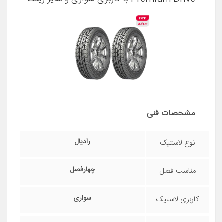
15 اینچ، فاق 65 درصد پهنا و پهنای 185 میلی‌متر،
شاخص تحمل وزن 88 و شاخص سرعت H
(حداکثر سرعت 210 کیلومتر بر ساعت)، ساخت
ایران، دارای تایر تیوبلس، 2 حلقه
مشخصات فنی
رادیال
نوع لاستیک
چهارفصل
مناسب فصل
سواری
کاربری لاستیک