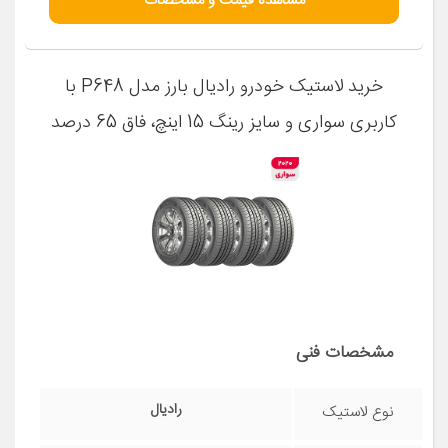
مشاهده قیمت و مشخصات
خرید لاستیک خودرو رادیال بارز مدل P648 با
کاربری سواری و سایز رینگ 15 اینچ، فاق 65 درصد
پهنا و پهنای 185 میلی‌متر، شاخص تحمل وزن 88
و شاخص سرعت H (حداکثر سرعت 210 کیلومتر
بر ساعت)، ساخت ایران، دارای تایر تیوبلس، 4
حلقه
مشخصات فنی
رادیال
نوع لاستیک