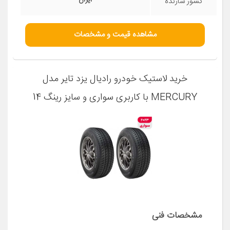
کشور سازنده
مشاهده قیمت و مشخصات
خرید لاستیک خودرو رادیال یزد تایر مدل
MERCURY با کاربری سواری و سایز رینگ 14
اینچ، فاق 60 درصد پهنا و پهنای 205 میلی‌متر،
شاخص تحمل وزن 88 و شاخص سرعت H
(حداکثر سرعت 210 کیلومتر بر ساعت)، ساخت
ایران، دارای تایر تیوبلس، 2 حلقه
مشخصات فنی