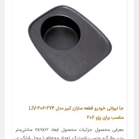
جا لیوانی خودرو قطعه سازان کبیر مدل LIV-206-274
مناسب برای پژو 206
معرفی محصول جزئیات محصول ابعاد ۲x۸x۱۲ سانتی‌متر
وزن ۵۰ گرم جنس پلاستیک تعداد محفظه ۱ محل قرارگیری