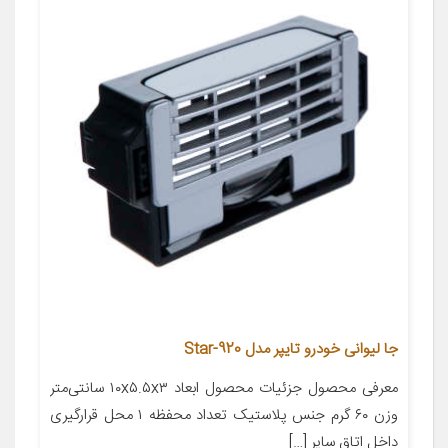
جا لیوانی خودرو تایپر مدل Star-920
معرفی محصول جزئیات محصول ابعاد ۱۰x۵.۵x۳ سانتی‌متر
وزن ۶۰ گرم جنس پلاستیک تعداد محفظه ۱ محل قرارگیری
داخل اتاق سایر […]