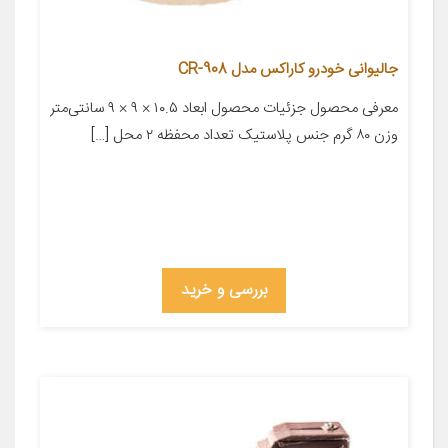
جالیوانی خودرو کاراکس مدل CR-908
معرفی محصول جزئیات محصول ابعاد ۱۰.۵ × ۹ × ۹ سانتی‌متر
وزن ۸۰ گرم جنس پلاستیک تعداد محفظه ۲ محل […]
بررسی و خرید