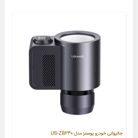
جالیوانی خودرو یوسمز مدل US-ZB230