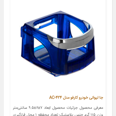
جا لیوانی خودرو کارفو مدل AC-424
معرفی محصول جزئیات محصول ابعاد ۹.۵x۸x۷ سانتی‌متر
وزن ۱۱۵ گرم جنس پلاستیک تعداد محفظه ۱ محل قرارگیری