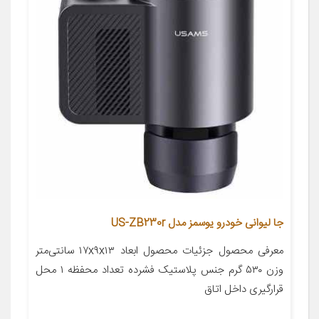
جا لیوانی خودرو یوسمز مدل US-ZB230r
معرفی محصول جزئیات محصول ابعاد ۱۷x۹x۱۳ سانتی‌متر
وزن ۵۳۰ گرم جنس پلاستیک فشرده تعداد محفظه ۱ محل
قرارگیری داخل اتاق