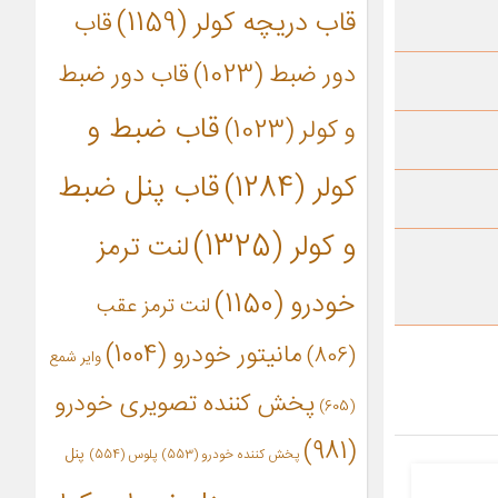
قاب دریچه کولر
(1159)
قاب
دور ضبط
(1023)
قاب دور ضبط
قاب ضبط و
و کولر
(1023)
کولر
(1284)
قاب پنل ضبط
و کولر
(1325)
لنت ترمز
خودرو
(1150)
لنت ترمز عقب
مانیتور خودرو
(1004)
(806)
وایر شمع
پخش کننده تصویری خودرو
(605)
(981)
پنل
پخش کننده خودرو
(553)
پلوس
(554)