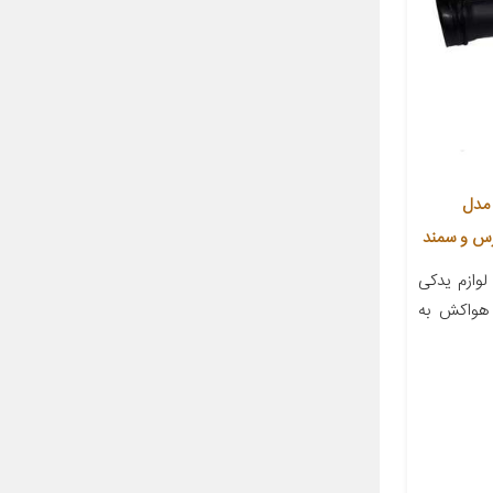
تک سوز مدل
وازم یدکی
هواکش به