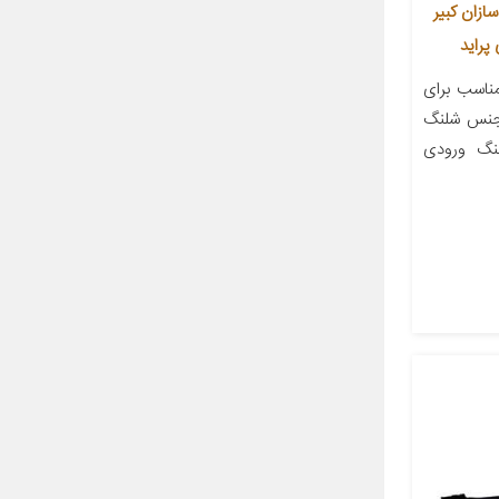
زان کبیر
اسب برای
 جنس شلنگ
نگ ورودی