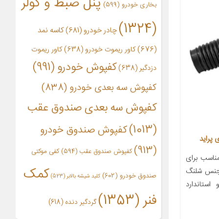
پنل ضبط و کولر
بخاری خودرو
(599)
(1324)
چادر خودرو
(681)
کاسه نمد
(676)
کاور ریموت خودرو
(638)
کاور ریموت
کفپوش خودرو
(991)
دزدگیر
(638)
کفپوش سه بعدی خودرو
(838)
کفپوش سه بعدی صندوق عقب
(1013)
کفپوش صندوق خودرو
(913)
کفپوش صندوق عقب
(594)
کفی موکتی
اسب برای
کمک
 جنس شلنگ
صندوق خودرو
(602)
کلید شیشه بالابر
(523)
استاندارد
فنر
(1353)
گردگیر دنده
(618)