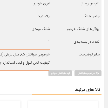
نام خودروساز
ایران خودرو
جنس شلنگ
پلاستیک
ویژگی‌های شلنگ خودرو
شلنگ ورودی
تعداد در بسته‌بندی
۱
سایر توضیحات
خرطومی هواکش X۵ مدل بنزینی (تک سوز) مناسب خودروهای ایرانخودرو با موتور ۱۸۰۰ سی سی XU۷
کیفیت قابل قبول و ابعاد استاندار
لوله خرطومی هواکش
لوله هواکش خودرو
کالا های مرتبط