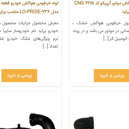
خرطومی هواکش موتور آرپیکو کد CNG 7215
لوله خرطومی هواکش خودرو قطعه سا
اید
مدل LO-PRIDE-736 مناسب برای پراید
ول خرطومی هواکش خشک ،
معرفی محصول جزئیات محصول من
انی در موتور می باشد و در روند
خودرو پراید نام خودروساز سایپا
تومبیل اثر […]
نرم ویژگی‌های شلنگ خودرو شل
تعداد […]
بررسی و خرید
بررسی و خرید