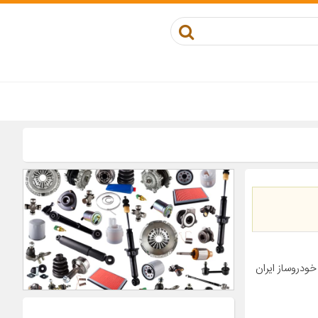
۴ پژو پارس سمند نام خودروساز ایران