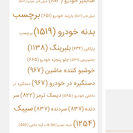
آفتابگیر خودرو
(803)
آمپلی فایر خودرو
(507)
برچسب
باربند خودرو
(651)
امپلی فایر
(507)
بدنه خودرو
(1519)
برچسب
بلبرینگ
(1138)
پارکابی
(634)
جلو پنجره خودرو
(665)
جاسوییچی
(549)
خوشبو کننده ماشین
(967)
دستگیره در خودرو
(967)
دستگیره در
دیسک ترمز
(822)
سر
داخلی خودرو
(595)
سیبک
دنده
(837)
سردنده
(837)
(1254)
قاب آینه جانبی
(556)
ضبط خودرو
(511)