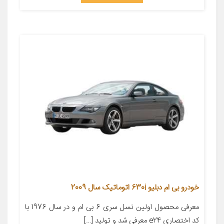
خودرو بی ام دبلیو 630i اتوماتیک سال 2009
معرفی محصول اولین نسل سری 6 بی ام و در سال 1976 با
کد اختصاری e24 معرفی شد و تولید […]