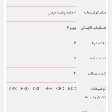
سایر توضیحات
– دنده پشت فرمان
استاندارد آلایندگی
یورو ۴
تعداد درها
۴
تعداد دنده
۵
تعداد سیلندر
۴
توضیحات
ABS – FBD – DSC – EBA – CBC – BDC
تکمیلی ترمزها