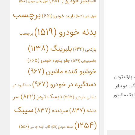
آفتابگیر خودرو
(803)
آمپلی فایر خودرو
(507)
برچسب
باربند خودرو
(651)
امپلی فایر
(507)
بدنه خودرو
(1519)
برچسب
بلبرینگ
(1138)
پارکابی
(634)
جلو پنجره خودرو
(665)
جاسوییچی
(549)
خوشبو کننده ماشین
(967)
 پارک کردن
دستگیره در خودرو
(967)
دستگیره در
ن دو برابر
 یک مانیتور
دیسک ترمز
(822)
سر
داخلی خودرو
(595)
سیبک
دنده
(837)
سردنده
(837)
(1254)
قاب آینه جانبی
(556)
ضبط خودرو
(511)