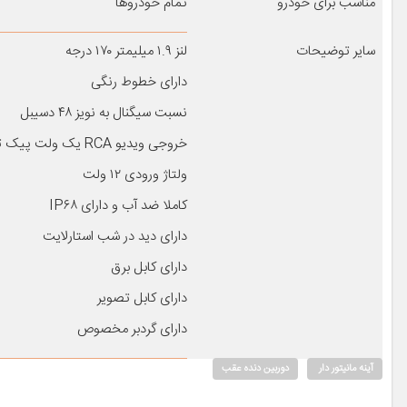
مناسب برای خودرو
تمام خودروها
سایر توضیحات
لنز ۱.۹ میلیمتر ۱۷۰ درجه
دارای خطوط رنگی
نسبت سیگنال به نویز ۴۸ دسیبل
خروجی ویدیو RCA یک ولت پیک تا پیک ۷۵ اهم
ولتاژ ورودی ۱۲ ولت
کاملا ضد آب و دارای IP۶۸
دارای دید در شب استارلایت
دارای کابل برق
دارای کابل تصویر
دارای گردبر مخصوص
آینه مانیتور دار
دوربین دنده عقب