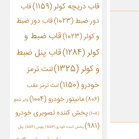
قاب دریچه کولر
(1159)
قاب
دور ضبط
(1023)
قاب دور ضبط
قاب ضبط و
و کولر
(1023)
کولر
(1284)
قاب پنل ضبط
و کولر
(1325)
لنت ترمز
خودرو
(1150)
لنت ترمز عقب
مانیتور خودرو
(1004)
(806)
وایر شمع
پخش کننده تصویری خودرو
(605)
(981)
پنل
پخش کننده خودرو
(553)
پلوس
(554)