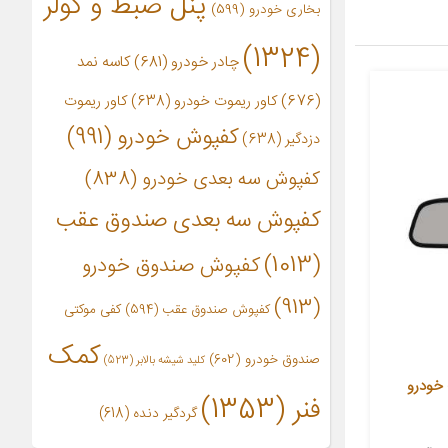
پنل ضبط و کولر
بخاری خودرو
(599)
(1324)
چادر خودرو
(681)
کاسه نمد
(676)
کاور ریموت خودرو
(638)
کاور ریموت
کفپوش خودرو
(991)
دزدگیر
(638)
کفپوش سه بعدی خودرو
(838)
کفپوش سه بعدی صندوق عقب
(1013)
کفپوش صندوق خودرو
(913)
کفپوش صندوق عقب
(594)
کفی موکتی
کمک
صندوق خودرو
(602)
کلید شیشه بالابر
(523)
 خودرو
فنر
(1353)
گردگیر دنده
(618)