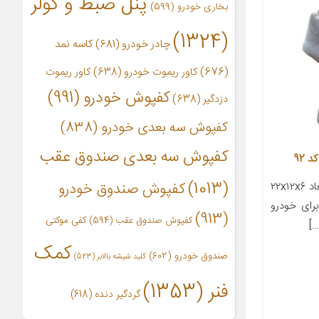
پنل ضبط و کولر
بخاری خودرو
(599)
(1324)
چادر خودرو
(681)
کاسه نمد
(676)
کاور ریموت خودرو
(638)
کاور ریموت
کفپوش خودرو
(991)
دزدگیر
(638)
کفپوش سه بعدی خودرو
(838)
کفپوش سه بعدی صندوق عقب
 92
(1013)
معرفی محصول جزئیات محصول ابعاد ۲۲x۱۲x۶
کفپوش صندوق خودرو
رای خودرو
(913)
کفپوش صندوق عقب
(594)
کفی موکتی
کمک
صندوق خودرو
(602)
کلید شیشه بالابر
(523)
فنر
(1353)
گردگیر دنده
(618)