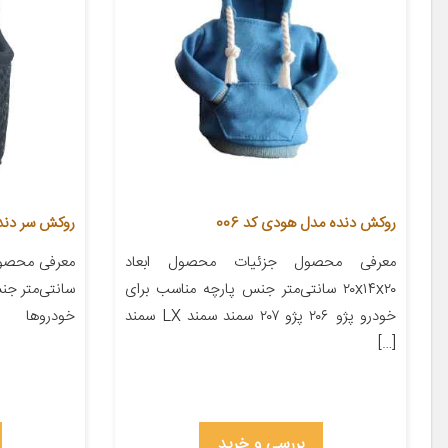
روکش دنده مدل هودی کد 006
روکش سر دنده تا
معرفی محصول جزئیات محصول ابعاد
۲۰x۱۴x۲۰ سانتی‌متر جنس پارچه مناسب برای
سانتی‌متر جن
خودرو پژو ۲۰۶ پژو ۲۰۷ سمند سمند LX سمند
خودروها
[…]
بررسی و خرید