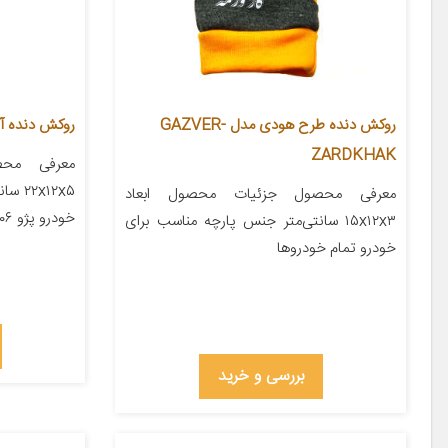
روکش دنده طرح هودی مدل GAZVER-
روکش دنده آی
ZARDKHAK
معرفی محص
x۱۲x۵
معرفی محصول جزئیات محصول ابعاد
خودرو پژو ۲۰۶ پژو ۲۰۷ پژو ۴۰۵ پژو پارس […]
۱۵x۱۲x۳ سانتی‌متر جنس پارچه مناسب برای
خودرو تمام خودروها
بررسی و خرید