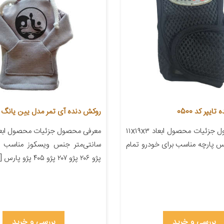
یپر کد 0500
روکش دنده آی تمر مدل یین یانگ کد
معرفی محصول جزئیات محصول ابعاد ۱۱x۱۹x۳
س پارچه مناسب برای خودرو تمام
سانتی‌متر جنس ویسکوز مناسب ب
پژو ۲۰۶ پژو ۲۰۷ پژو ۴۰۵ پژو پارس […]
بررسی و خرید
بررسی و خرید