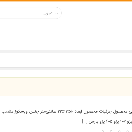
معرفی محصول جزئیات محصول ابعاد ۲۲x۱۲x۵ سانتی‌متر جنس ویس