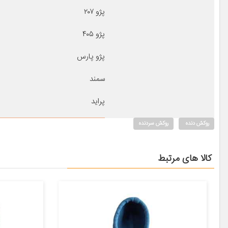
پژو ۲۰۷
پژو ۴۰۵
پژو پارس
سمند
پراید
روکش دنده
روکش سردنده
کالا های مرتبط