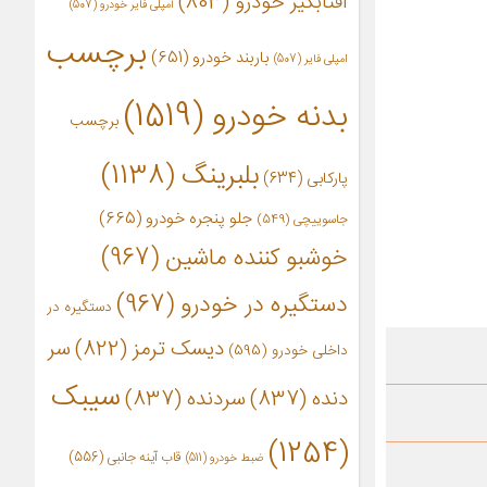
آفتابگیر خودرو
(803)
آمپلی فایر خودرو
(507)
برچسب
باربند خودرو
(651)
امپلی فایر
(507)
بدنه خودرو
(1519)
برچسب
بلبرینگ
(1138)
پارکابی
(634)
جلو پنجره خودرو
(665)
جاسوییچی
(549)
خوشبو کننده ماشین
(967)
دستگیره در خودرو
(967)
دستگیره در
دیسک ترمز
(822)
سر
داخلی خودرو
(595)
سیبک
دنده
(837)
سردنده
(837)
(1254)
قاب آینه جانبی
(556)
ضبط خودرو
(511)