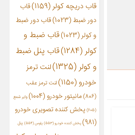
قاب دریچه کولر
(1159)
قاب
دور ضبط
(1023)
قاب دور ضبط
قاب ضبط و
و کولر
(1023)
کولر
(1284)
قاب پنل ضبط
و کولر
(1325)
لنت ترمز
خودرو
(1150)
لنت ترمز عقب
مانیتور خودرو
(1004)
(806)
وایر شمع
پخش کننده تصویری خودرو
(605)
(981)
پنل
پخش کننده خودرو
(553)
پلوس
(554)