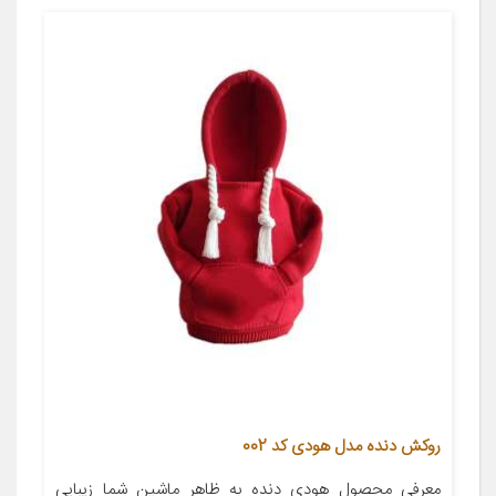
روکش دنده مدل هودی کد 002
معرفی محصول هودی دنده به ظاهر ماشین شما زیبایی