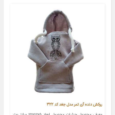
روکش دنده آی تمر مدل جغد کد 322
معرفی محصول جزئیات محصول ابعاد ۲۲x۱۲x۵ سانتی‌متر