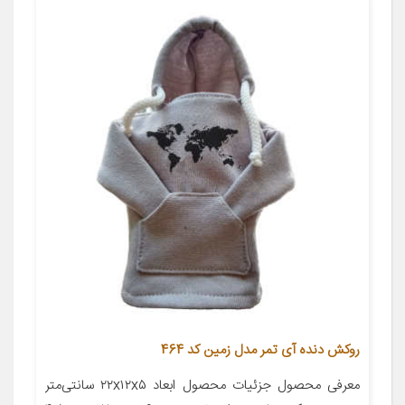
روکش دنده آی تمر مدل زمین کد 464
معرفی محصول جزئیات محصول ابعاد ۲۲x۱۲x۵ سانتی‌متر