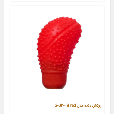
روکش دنده مدل S-J200B red