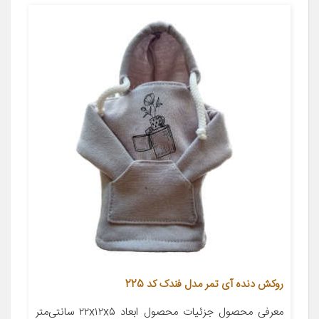
روکش دنده آی تمر مدل فندک کد 225
معرفی محصول جزئیات محصول ابعاد ۲۲x۱۲x۵ سانتی‌متر