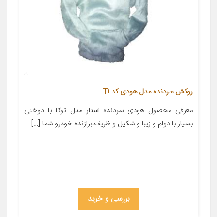
روکش سردنده مدل هودی کد T1
معرفی محصول هودی سردنده استار مدل توکا با دوختی
بسیار با دوام و زیبا و شکیل و ظریف،برازنده خودرو شما […]
بررسی و خرید