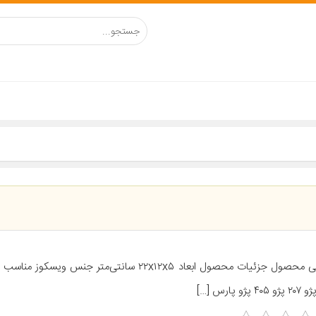
معرفی محصول جزئیات محصول ابعاد ۲۲x۱۲x۵ سانتی‌متر جنس ویس