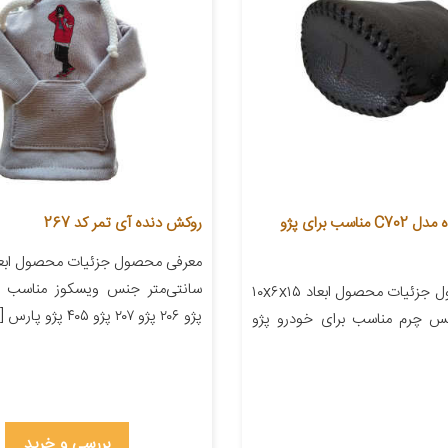
روکش سردنده مدل C702 مناسب برای پژو
روکش دنده آی تمر کد 267
سانتی‌متر جنس ویسکوز مناسب ب
معرفی محصول جزئیات محصول ابعاد ۱۰x۶x۱۵
پژو ۲۰۶ پژو ۲۰۷ پژو ۴۰۵ پژو پارس […]
نس چرم مناسب برای خودرو پژو
بررسی و خرید