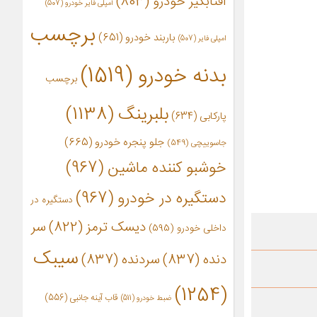
آفتابگیر خودرو
(803)
آمپلی فایر خودرو
(507)
برچسب
باربند خودرو
(651)
امپلی فایر
(507)
بدنه خودرو
(1519)
برچسب
بلبرینگ
(1138)
پارکابی
(634)
جلو پنجره خودرو
(665)
جاسوییچی
(549)
خوشبو کننده ماشین
(967)
دستگیره در خودرو
(967)
دستگیره در
دیسک ترمز
(822)
سر
داخلی خودرو
(595)
سیبک
دنده
(837)
سردنده
(837)
(1254)
قاب آینه جانبی
(556)
ضبط خودرو
(511)