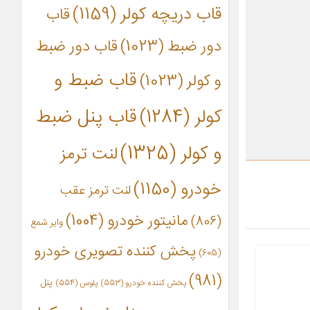
قاب دریچه کولر
(1159)
قاب
دور ضبط
(1023)
قاب دور ضبط
قاب ضبط و
و کولر
(1023)
کولر
(1284)
قاب پنل ضبط
و کولر
(1325)
لنت ترمز
خودرو
(1150)
لنت ترمز عقب
مانیتور خودرو
(1004)
(806)
وایر شمع
پخش کننده تصویری خودرو
(605)
(981)
پنل
پخش کننده خودرو
(553)
پلوس
(554)