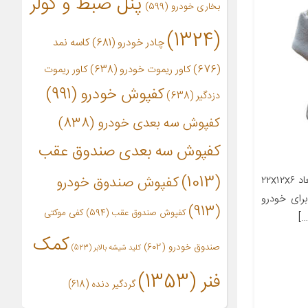
پنل ضبط و کولر
بخاری خودرو
(599)
(1324)
چادر خودرو
(681)
کاسه نمد
(676)
کاور ریموت خودرو
(638)
کاور ریموت
کفپوش خودرو
(991)
دزدگیر
(638)
کفپوش سه بعدی خودرو
(838)
کفپوش سه بعدی صندوق عقب
(1013)
معرفی محصول جزئیات محصول ابعاد ۲۲x۱۲x۶
کفپوش صندوق خودرو
رای خودرو
(913)
کفپوش صندوق عقب
(594)
کفی موکتی
کمک
صندوق خودرو
(602)
کلید شیشه بالابر
(523)
فنر
(1353)
گردگیر دنده
(618)