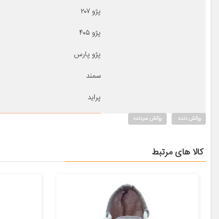
پژو ۲۰۷
پژو ۴۰۵
پژو پارس
سمند
پراید
روکش دنده
روکش سردنده
کالا های مرتبط