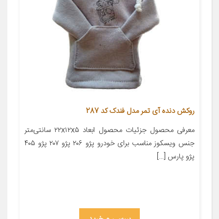
روکش دنده آی تمر مدل فندک کد 287
معرفی محصول جزئیات محصول ابعاد ۲۲x۱۲x۵ سانتی‌متر
جنس ویسکوز مناسب برای خودرو پژو ۲۰۶ پژو ۲۰۷ پژو ۴۰۵
پژو پارس […]