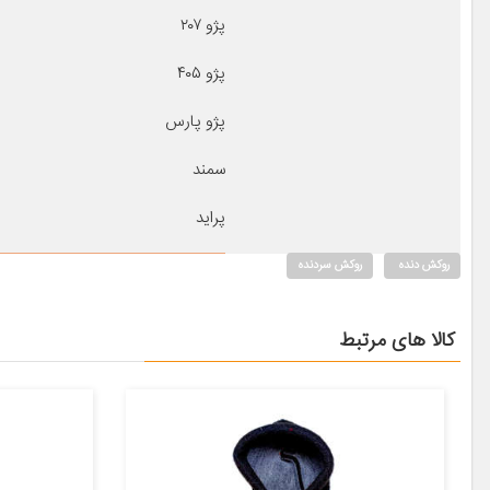
پژو ۲۰۷
پژو ۴۰۵
پژو پارس
سمند
پراید
روکش دنده
روکش سردنده
کالا های مرتبط