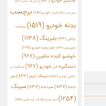
آفتابگیر خودرو
(803)
آمپلی فایر خودرو
(507)
برچسب
باربند خودرو
(651)
امپلی فایر
(507)
بدنه خودرو
(1519)
برچسب
بلبرینگ
(1138)
پارکابی
(634)
جلو پنجره خودرو
(665)
جاسوییچی
(549)
خوشبو کننده ماشین
(967)
دستگیره در خودرو
(967)
دستگیره در
دیسک ترمز
(822)
سر
داخلی خودرو
(595)
سیبک
دنده
(837)
سردنده
(837)
(1254)
قاب آینه جانبی
(556)
ضبط خودرو
(511)