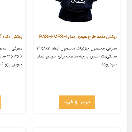
روکش دنده طرح هودی مدل PASH-MESH
روکش دنده آی
معرفی محصول جزئیات محصول ابعاد ۱۴x۸x۳
معرفی محص
سانتی‌متر جنس پارچه مناسب برای خودرو تمام
x۱۲x۵
خودروها
خودرو پژو ۲۰۶ پژو ۲۰۷ پژو ۴۰۵ پژو پارس […]
بررسی و خرید