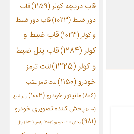
قاب دریچه کولر
(1159)
قاب
دور ضبط
(1023)
قاب دور ضبط
قاب ضبط و
و کولر
(1023)
کولر
(1284)
قاب پنل ضبط
و کولر
(1325)
لنت ترمز
خودرو
(1150)
لنت ترمز عقب
مانیتور خودرو
(1004)
(806)
وایر شمع
پخش کننده تصویری خودرو
(605)
(981)
پنل
پخش کننده خودرو
(553)
پلوس
(554)