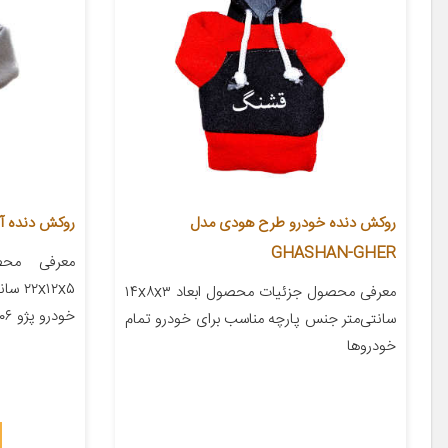
روکش دنده خودرو طرح هودی مدل
روکش دنده آی ت
GHASHAN-GHER
معرفی محص
x۱۲x۵
معرفی محصول جزئیات محصول ابعاد ۱۴x۸x۳
خودرو پژو ۲۰۶ پژو ۲۰۷ پژو ۴۰۵ پژو پارس […]
سانتی‌متر جنس پارچه مناسب برای خودرو تمام
خودروها