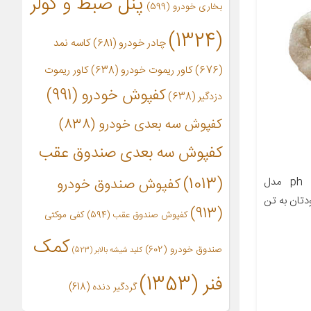
پنل ضبط و کولر
بخاری خودرو
(599)
(1324)
چادر خودرو
(681)
کاسه نمد
(676)
کاور ریموت خودرو
(638)
کاور ریموت
کفپوش خودرو
(991)
دزدگیر
(638)
کفپوش سه بعدی خودرو
(838)
کفپوش سه بعدی صندوق عقب
(1013)
معرفی محصول هودی سردنده ph مدل
کفپوش صندوق خودرو
تان به تن
(913)
کفپوش صندوق عقب
(594)
کفی موکتی
کمک
صندوق خودرو
(602)
کلید شیشه بالابر
(523)
فنر
(1353)
گردگیر دنده
(618)