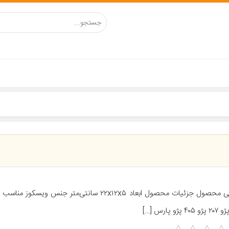
معرفی محصول جزئیات محصول ابعاد ۲۲x۱۲x۵ سانتی‌متر جنس ویس