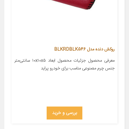
روکش دنده مدل BLKRDBLK546
معرفی محصول جزئیات محصول ابعاد ۱۰x۱۰x۵ سانتی‌متر
جنس چرم مصنوعی مناسب برای خودرو پراید
بررسی و خرید