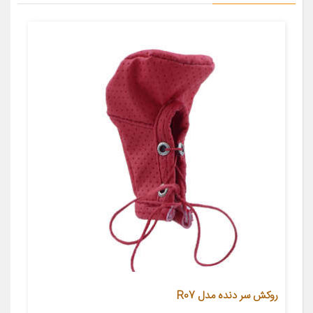
روکش سر دنده مدل R07