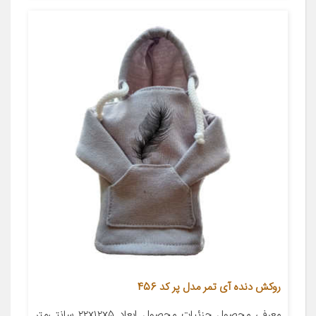
روکش دنده آی تمر مدل پر کد 456
معرفی محصول جزئیات محصول ابعاد ۲۲x۱۲x۵ سانتی‌متر