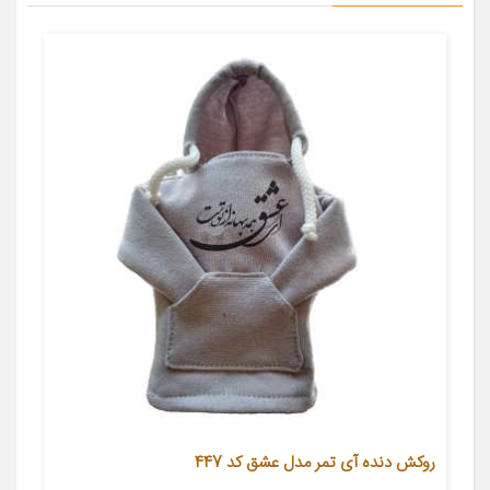
روکش دنده آی تمر مدل عشق کد 447