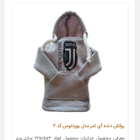
روکش دنده آی تمر مدل یوونتوس کد 2
معرفی محصول جزئیات محصول ابعاد ۲۲x۱۵x۳ سانتی‌متر