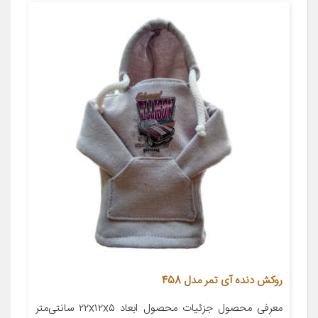
روکش دنده آی تمر مدل 458
معرفی محصول جزئیات محصول ابعاد ۲۲x۱۲x۵ سانتی‌متر