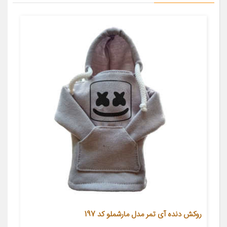
روکش دنده آی تمر مدل مارشملو کد 197