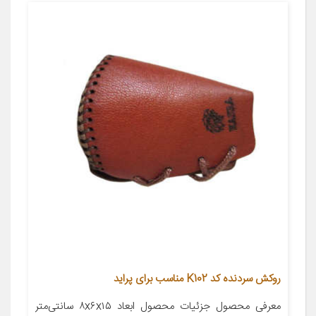
روکش سردنده کد K102 مناسب برای پراید
معرفی محصول جزئیات محصول ابعاد ۸x۶x۱۵ سانتی‌متر