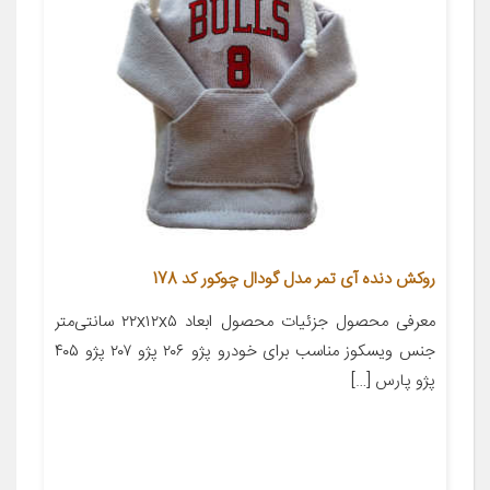
روکش دنده آی تمر مدل گودال چوکور کد 178
معرفی محصول جزئیات محصول ابعاد ۲۲x۱۲x۵ سانتی‌متر
جنس ویسکوز مناسب برای خودرو پژو ۲۰۶ پژو ۲۰۷ پژو ۴۰۵
پژو پارس […]