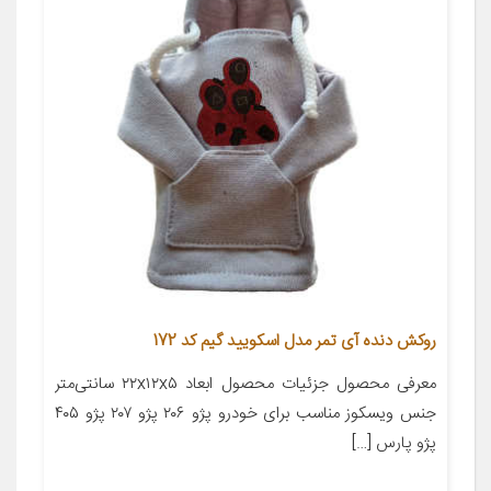
روکش دنده آی تمر مدل اسکویید گیم کد 172
معرفی محصول جزئیات محصول ابعاد ۲۲x۱۲x۵ سانتی‌متر
جنس ویسکوز مناسب برای خودرو پژو ۲۰۶ پژو ۲۰۷ پژو ۴۰۵
پژو پارس […]