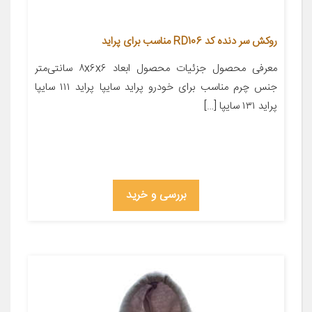
روکش سر دنده کد RD106 مناسب برای پراید
معرفی محصول جزئیات محصول ابعاد ۸x۶x۶ سانتی‌متر
جنس چرم مناسب برای خودرو پراید سایپا پراید ۱۱۱ سایپا
پراید ۱۳۱ سایپا […]
بررسی و خرید