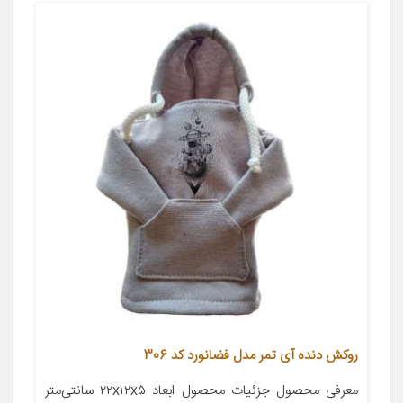
روکش دنده آی تمر مدل فضانورد کد 306
معرفی محصول جزئیات محصول ابعاد ۲۲x۱۲x۵ سانتی‌متر