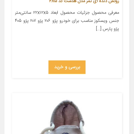
روکش دنده آی تمر مدل هدست کد 485
معرفی محصول جزئیات محصول ابعاد ۲۲x۱۲x۵ سانتی‌متر
جنس ویسکوز مناسب برای خودرو پژو ۲۰۶ پژو ۲۰۷ پژو ۴۰۵
پژو پارس […]
بررسی و خرید