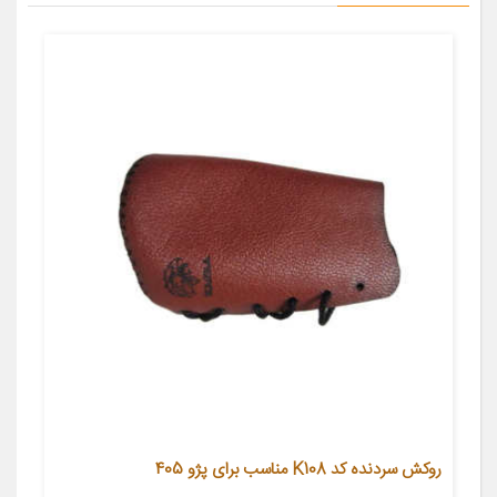
روکش سردنده کد K108 مناسب برای پژو 405