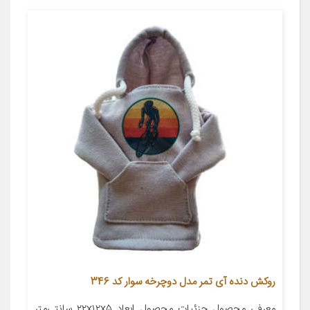
روکش دنده آی تمر مدل دوچرخه سوار کد 346
معرفی محصول جزئیات محصول ابعاد ۲۲x۱۲x۵ سانتی‌متر