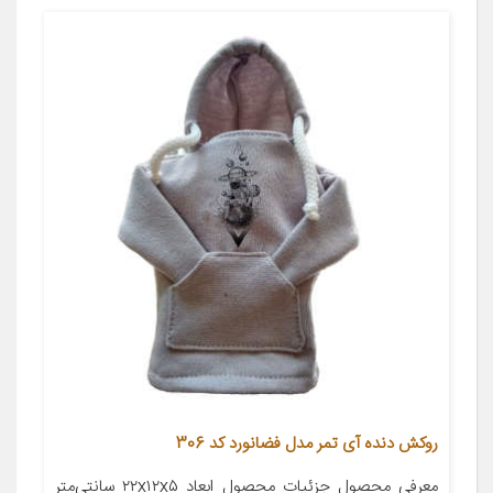
روکش دنده آی تمر مدل فضانورد کد 306
معرفی محصول جزئیات محصول ابعاد ۲۲x۱۲x۵ سانتی‌متر