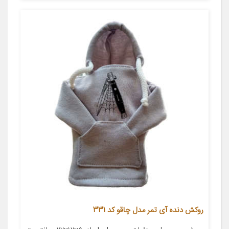
روکش دنده آی تمر مدل چاقو کد 331