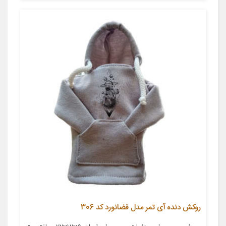
روکش دنده آی تمر مدل فضانورد کد 306