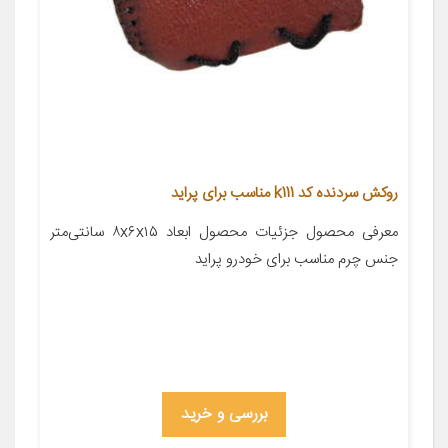
روکش سردنده کد k111 مناسب برای پراید
معرفی محصول جزئیات محصول ابعاد ۸x۶x۱۵ سانتی‌متر
جنس چرم مناسب برای خودرو پراید
بررسی و خرید