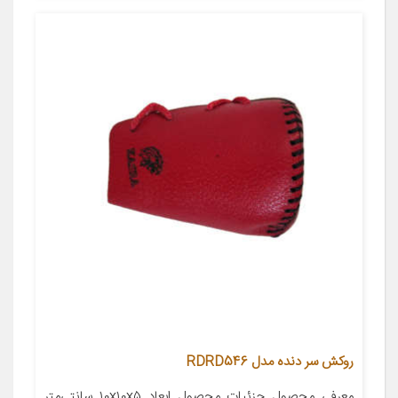
روکش سر دنده مدل RDRD546
معرفی محصول جزئیات محصول ابعاد ۱۰x۱۰x۵ سانتی‌متر