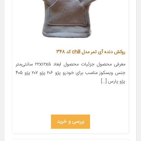
روکش دنده آی تمر مدل chill کد 348
معرفی محصول جزئیات محصول ابعاد ۲۲x۱۲x۵ سانتی‌متر
جنس ویسکوز مناسب برای خودرو پژو ۲۰۶ پژو ۲۰۷ پژو ۴۰۵
پژو پارس […]
بررسی و خرید