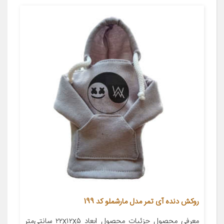
روکش دنده آی تمر مدل مارشملو کد 199
معرفی محصول جزئیات محصول ابعاد ۲۲x۱۲x۵ سانتی‌متر