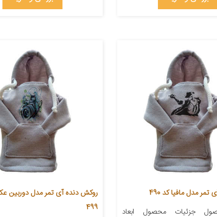
تمر مدل مافیا کد 490
روکش دنده آی تمر مدل دوربین عک
499
ول جزئیات محصول ابعاد