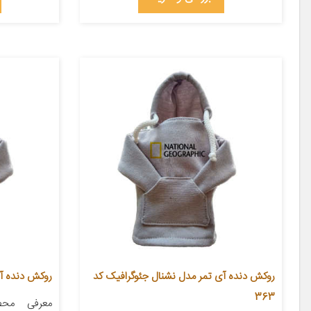
روکش دنده آی تمر مدل نشنال جئوگرافیک کد
روکش دنده آی 
363
معرفی محص