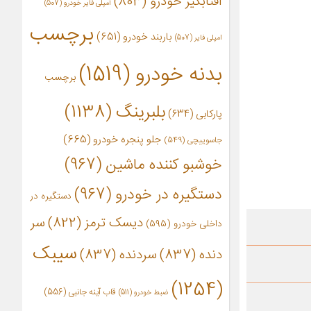
آفتابگیر خودرو
(803)
آمپلی فایر خودرو
(507)
برچسب
باربند خودرو
(651)
امپلی فایر
(507)
بدنه خودرو
(1519)
برچسب
بلبرینگ
(1138)
پارکابی
(634)
جلو پنجره خودرو
(665)
جاسوییچی
(549)
خوشبو کننده ماشین
(967)
دستگیره در خودرو
(967)
دستگیره در
دیسک ترمز
(822)
سر
داخلی خودرو
(595)
سیبک
دنده
(837)
سردنده
(837)
(1254)
قاب آینه جانبی
(556)
ضبط خودرو
(511)