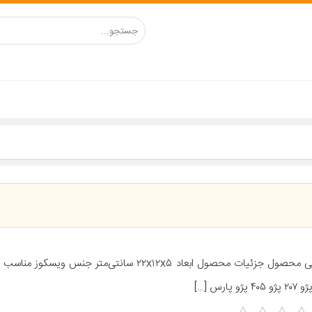
معرفی محصول جزئیات محصول ابعاد ۲۲x۱۲x۵ سانتی‌متر جنس ویس