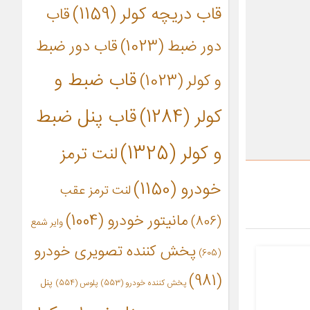
قاب دریچه کولر
(1159)
قاب
دور ضبط
(1023)
قاب دور ضبط
قاب ضبط و
و کولر
(1023)
کولر
(1284)
قاب پنل ضبط
و کولر
(1325)
لنت ترمز
خودرو
(1150)
لنت ترمز عقب
مانیتور خودرو
(1004)
(806)
وایر شمع
پخش کننده تصویری خودرو
(605)
(981)
پنل
پخش کننده خودرو
(553)
پلوس
(554)