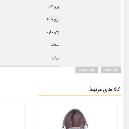
پژو ۲۰۷
پژو ۴۰۵
پژو پارس
سمند
پراید
روکش دنده
روکش سردنده
کالا های مرتبط