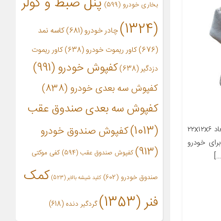
پنل ضبط و کولر
بخاری خودرو
(599)
(1324)
چادر خودرو
(681)
کاسه نمد
(676)
کاور ریموت خودرو
(638)
کاور ریموت
کفپوش خودرو
(991)
دزدگیر
(638)
کفپوش سه بعدی خودرو
(838)
کفپوش سه بعدی صندوق عقب
(1013)
معرفی محصول جزئیات محصول ابعاد ۲۲x۱۲x۶
کفپوش صندوق خودرو
رای خودرو
(913)
کفپوش صندوق عقب
(594)
کفی موکتی
کمک
صندوق خودرو
(602)
کلید شیشه بالابر
(523)
فنر
(1353)
گردگیر دنده
(618)