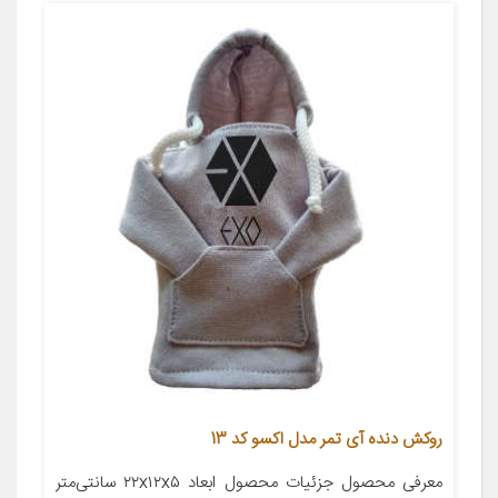
روکش دنده آی تمر مدل اکسو کد 13
معرفی محصول جزئیات محصول ابعاد ۲۲x۱۲x۵ سانتی‌متر