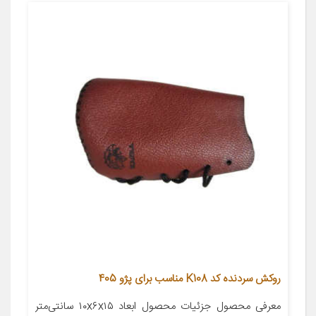
روکش سردنده کد K108 مناسب برای پژو 405
معرفی محصول جزئیات محصول ابعاد ۱۰x۶x۱۵ سانتی‌متر