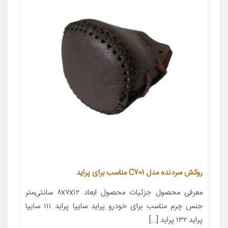
روکش سردنده مدل C701 مناسب برای پراید
معرفی محصول جزئیات محصول ابعاد ۸x۷x۱۲ سانتی‌متر
جنس چرم مناسب برای خودرو پراید سایپا پراید ۱۱۱ سایپا
پراید ۱۳۲ پراید […]