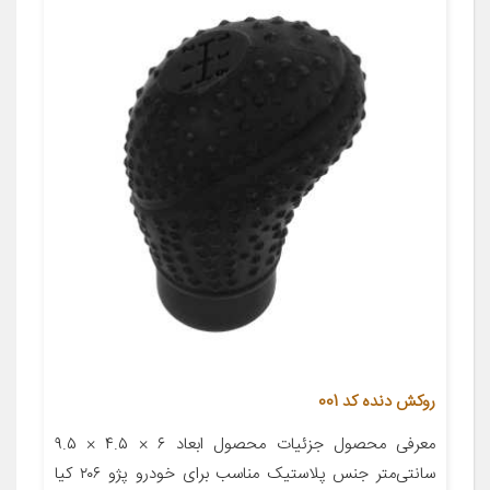
روکش دنده کد 001
معرفی محصول جزئیات محصول ابعاد ۶ × ۴.۵ × ۹.۵
سانتی‌متر جنس پلاستیک مناسب برای خودرو پژو ۲۰۶ کیا