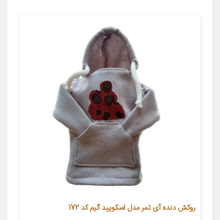
روکش دنده آی تمر مدل اسکویید گیم کد 172