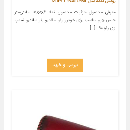
روکش دنده مدل Mhr-329-Auto-Mr
معرفی محصول جزئیات محصول ابعاد ۱۵x۸x۴ سانتی‌متر
جنس چرم مناسب برای خودرو رنو ساندرو رنو ساندرو استپ
وی رنو L۹۰ […]
بررسی و خرید