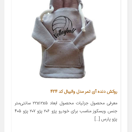
روکش دنده آی تمر مدل والیبال کد 424
معرفی محصول جزئیات محصول ابعاد ۲۲x۱۲x۵ سانتی‌متر
جنس ویسکوز مناسب برای خودرو پژو ۲۰۶ پژو ۲۰۷ پژو ۴۰۵
پژو پارس […]