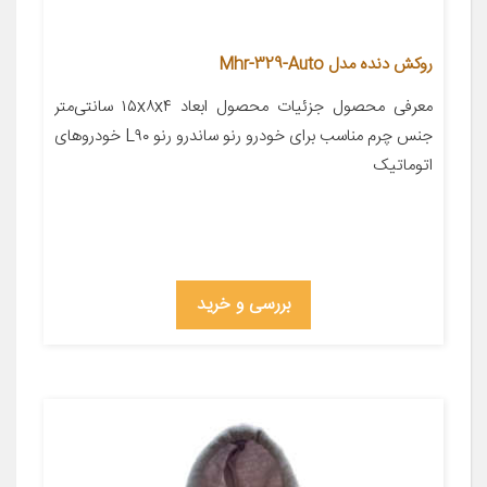
روکش دنده مدل Mhr-329-Auto
معرفی محصول جزئیات محصول ابعاد ۱۵x۸x۴ سانتی‌متر
جنس چرم مناسب برای خودرو رنو ساندرو رنو L۹۰ خودروهای
اتوماتیک
بررسی و خرید