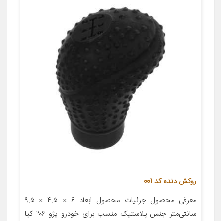
روکش دنده کد 001
معرفی محصول جزئیات محصول ابعاد ۶ × ۴.۵ × ۹.۵
سانتی‌متر جنس پلاستیک مناسب برای خودرو پژو ۲۰۶ کیا