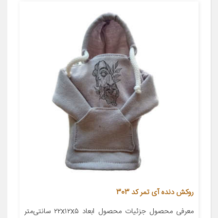
روکش دنده آی تمر کد 303
معرفی محصول جزئیات محصول ابعاد ۲۲x۱۲x۵ سانتی‌متر