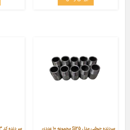
سردنده جوشی مدل Sj25 مجموعه 10 عددی
سر دنده کد 2210210113 مناسب برای پژو 405