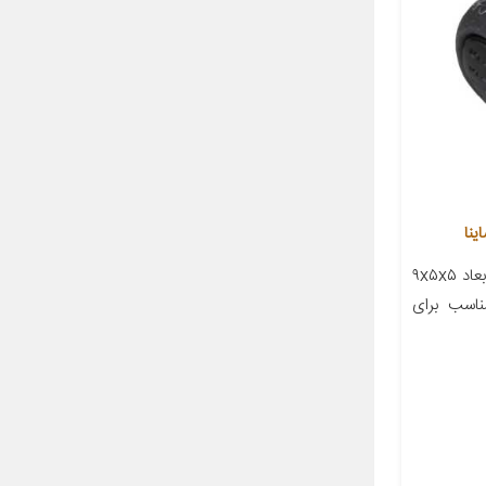
معرفی محصول جزئیات محصول ابعاد ۹x۵x۵
اسب برای