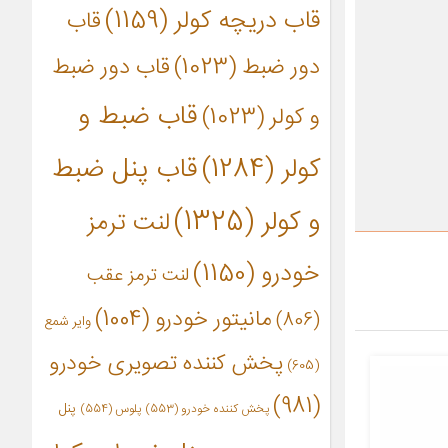
قاب دریچه کولر
(1159)
قاب
دور ضبط
(1023)
قاب دور ضبط
قاب ضبط و
و کولر
(1023)
کولر
(1284)
قاب پنل ضبط
و کولر
(1325)
لنت ترمز
خودرو
(1150)
لنت ترمز عقب
مانیتور خودرو
(1004)
(806)
وایر شمع
پخش کننده تصویری خودرو
(605)
(981)
پنل
پخش کننده خودرو
(553)
پلوس
(554)