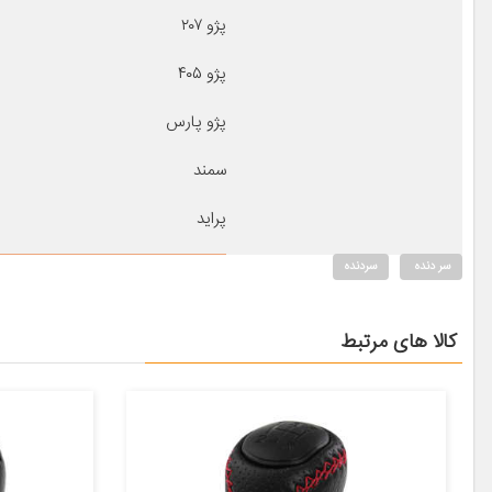
پژو ۲۰۷
پژو ۴۰۵
پژو پارس
سمند
پراید
سر دنده
سردنده
کالا های مرتبط