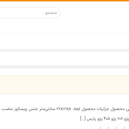
معرفی محصول جزئیات محصول ابعاد ۲۲x۱۲x۵ سانتی‌متر جنس ویس