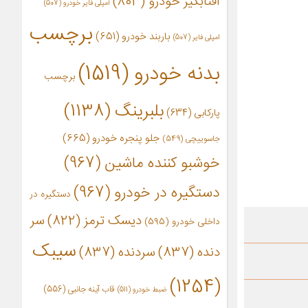
آفتابگیر خودرو
(803)
آمپلی فایر خودرو
(507)
برچسب
باربند خودرو
(651)
امپلی فایر
(507)
بدنه خودرو
(1519)
برچسب
بلبرینگ
(1138)
پارکابی
(634)
جلو پنجره خودرو
(665)
جاسوییچی
(549)
خوشبو کننده ماشین
(967)
دستگیره در خودرو
(967)
دستگیره در
دیسک ترمز
(822)
سر
داخلی خودرو
(595)
سیبک
دنده
(837)
سردنده
(837)
(1254)
قاب آینه جانبی
(556)
ضبط خودرو
(511)