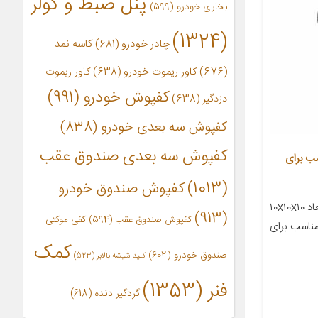
پنل ضبط و کولر
بخاری خودرو
(599)
(1324)
چادر خودرو
(681)
کاسه نمد
(676)
کاور ریموت خودرو
(638)
کاور ریموت
کفپوش خودرو
(991)
دزدگیر
(638)
کفپوش سه بعدی خودرو
(838)
کفپوش سه بعدی صندوق عقب
وارون مدل D-1 مناسب برای
(1013)
کفپوش صندوق خودرو
معرفی محصول جزئیات محصول ابعاد ۱۰x۱۰x۱۰
(913)
کفپوش صندوق عقب
(594)
کفی موکتی
ناسب برای
کمک
صندوق خودرو
(602)
کلید شیشه بالابر
(523)
فنر
(1353)
گردگیر دنده
(618)