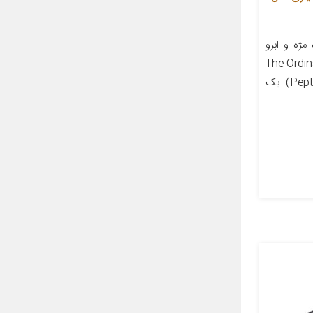
ژه و ابرو
 (The Ordinary Multi-
Peptide Lash and Brow Serum) یک