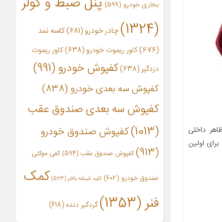
پنل ضبط و کولر
بخاری خودرو
(599)
(1324)
چادر خودرو
(681)
کاسه نمد
(676)
کاور ریموت خودرو
(638)
کاور ریموت
کفپوش خودرو
(991)
دزدگیر
(638)
کفپوش سه بعدی خودرو
(838)
کفپوش سه بعدی صندوق عقب
(1013)
هر داخلی
کفپوش صندوق خودرو
برای اولین
(913)
کفپوش صندوق عقب
(594)
کفی موکتی
کمک
صندوق خودرو
(602)
کلید شیشه بالابر
(523)
فنر
(1353)
گردگیر دنده
(618)