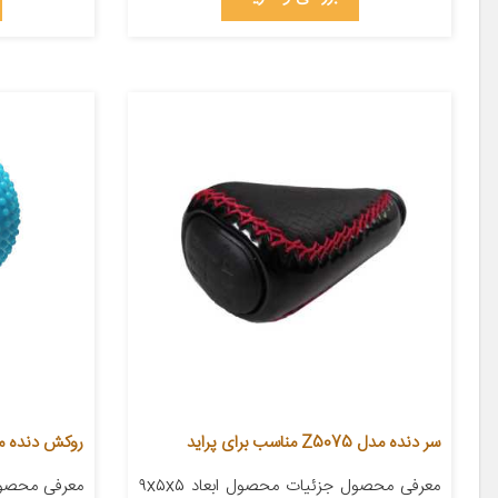
سر دنده مدل Z5075 مناسب برای پراید
روکش دنده مدل 0Blu
معرفی محصول جزئیات محصول ابعاد ۹x۵x۵
معرفی محصول