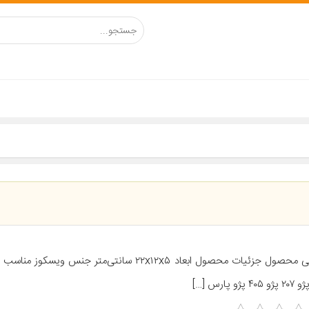
معرفی محصول جزئیات محصول ابعاد ۲۲x۱۲x۵ سانتی‌متر جنس ویس