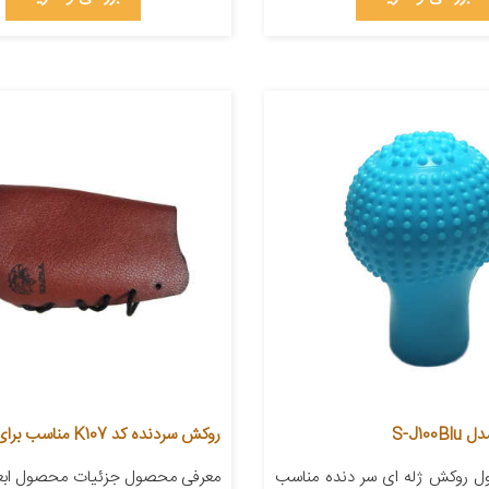
S-J10
روکش سردنده کد K107 مناسب برای پژو پارس
 روکش ژله ای سر دنده مناسب