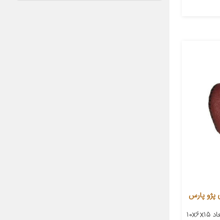
معرفی محصول جزئیات محصول ابعاد ۱۰x۶x۱۵