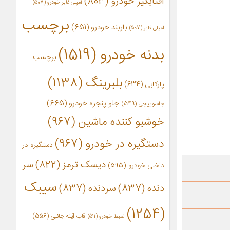
آفتابگیر خودرو
(803)
آمپلی فایر خودرو
(507)
برچسب
باربند خودرو
(651)
امپلی فایر
(507)
بدنه خودرو
(1519)
برچسب
بلبرینگ
(1138)
پارکابی
(634)
جلو پنجره خودرو
(665)
جاسوییچی
(549)
خوشبو کننده ماشین
(967)
دستگیره در خودرو
(967)
دستگیره در
دیسک ترمز
(822)
سر
داخلی خودرو
(595)
سیبک
دنده
(837)
سردنده
(837)
(1254)
قاب آینه جانبی
(556)
ضبط خودرو
(511)