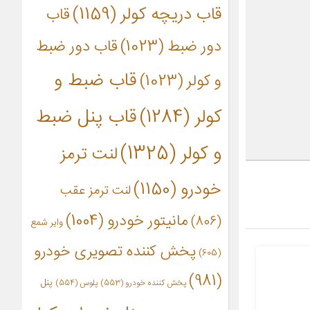
قاب دریچه کولر
(1159)
قاب
دور ضبط
(1023)
قاب دور ضبط
قاب ضبط و
و کولر
(1023)
کولر
(1284)
قاب پنل ضبط
و کولر
(1325)
لنت ترمز
خودرو
(1150)
لنت ترمز عقب
مانیتور خودرو
(1004)
(806)
وایر شمع
پخش کننده تصویری خودرو
(605)
(981)
پنل
پخش کننده خودرو
(553)
پلوس
(554)