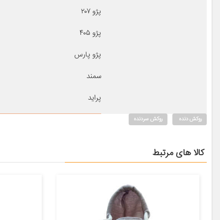
پژو ۲۰۷
پژو ۴۰۵
پژو پارس
سمند
پراید
روکش دنده
روکش سردنده
کالا های مرتبط