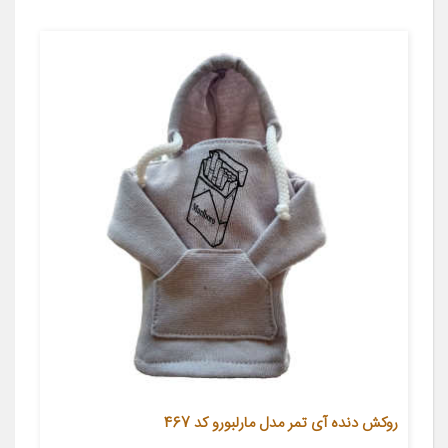
روکش دنده آی تمر مدل مارلبورو کد 467