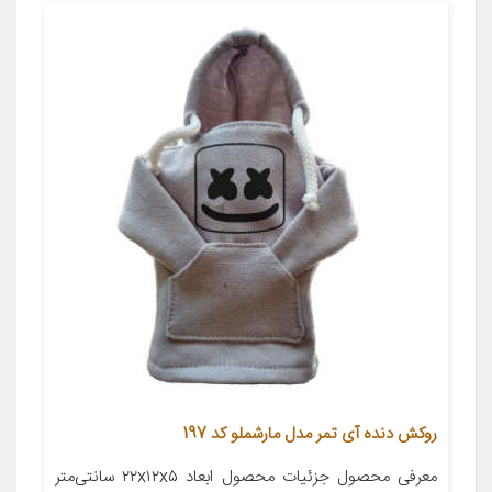
روکش دنده آی تمر مدل مارشملو کد 197
معرفی محصول جزئیات محصول ابعاد ۲۲x۱۲x۵ سانتی‌متر