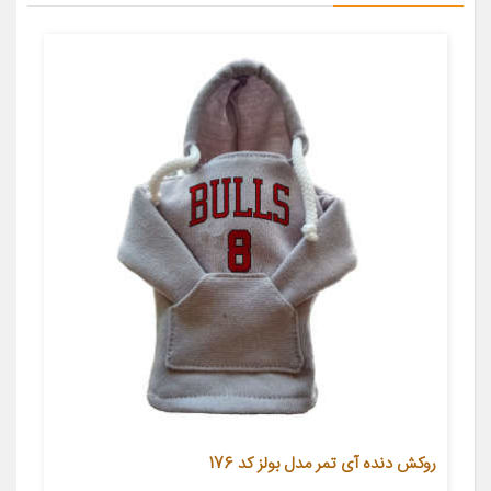
روکش دنده آی تمر مدل بولز کد 176