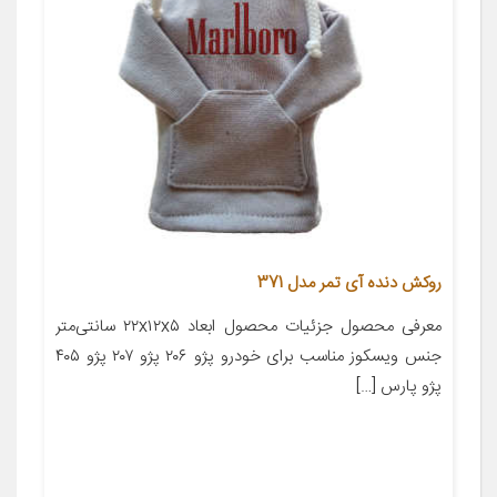
روکش دنده آی تمر مدل 371
معرفی محصول جزئیات محصول ابعاد ۲۲x۱۲x۵ سانتی‌متر
جنس ویسکوز مناسب برای خودرو پژو ۲۰۶ پژو ۲۰۷ پژو ۴۰۵
پژو پارس […]