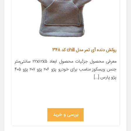
روکش دنده آی تمر مدل chill کد 348
معرفی محصول جزئیات محصول ابعاد ۲۲x۱۲x۵ سانتی‌متر
جنس ویسکوز مناسب برای خودرو پژو ۲۰۶ پژو ۲۰۷ پژو ۴۰۵
پژو پارس […]
بررسی و خرید