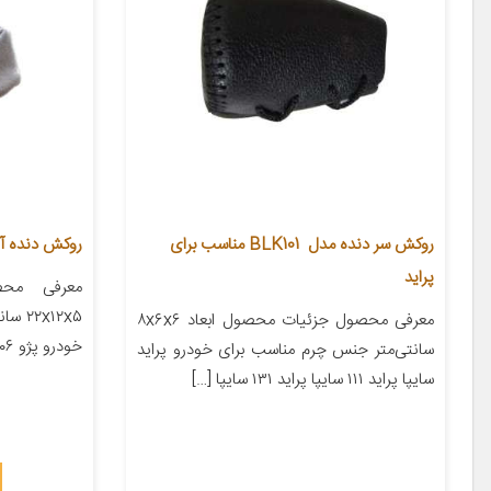
روکش سر دنده مدل BLK101 مناسب برای
روکش دنده آی 
پراید
معرفی محص
x۱۲x۵
معرفی محصول جزئیات محصول ابعاد ۸x۶x۶
خودرو پژو ۲۰۶ پژو ۲۰۷ پژو ۴۰۵ پژو پارس […]
سانتی‌متر جنس چرم مناسب برای خودرو پراید
سایپا پراید ۱۱۱ سایپا پراید ۱۳۱ سایپا […]