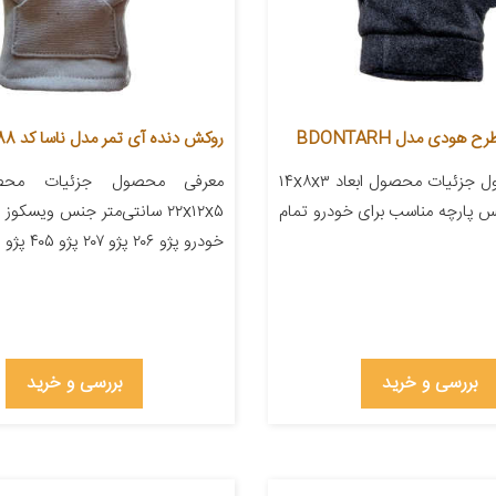
هودی مدل BDONTARH
روکش دنده آی تمر مدل ناسا کد 388
معرفی محصول جزئیات محصول ابعاد ۱۴x۸x۳
معرفی محصول جزئیات محصو
س پارچه مناسب برای خودرو تمام
۲۲x۱۲x۵ سانتی‌متر جنس ویسکو
خودرو پژو ۲۰۶ پژو ۲۰۷ پژو ۴۰۵ پژو پارس […]
بررسی و خرید
بررسی و خرید