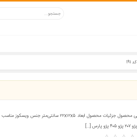
191
معرفی محصول جزئیات محصول ابعاد ۲۲x۱۲x۵ سانتی‌متر جنس ویس