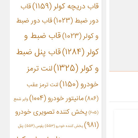
قاب دریچه کولر
(1159)
قاب
دور ضبط
(1023)
قاب دور ضبط
قاب ضبط و
و کولر
(1023)
کولر
(1284)
قاب پنل ضبط
و کولر
(1325)
لنت ترمز
خودرو
(1150)
لنت ترمز عقب
مانیتور خودرو
(1004)
(806)
وایر شمع
پخش کننده تصویری خودرو
(605)
(981)
پنل
پخش کننده خودرو
(553)
پلوس
(554)