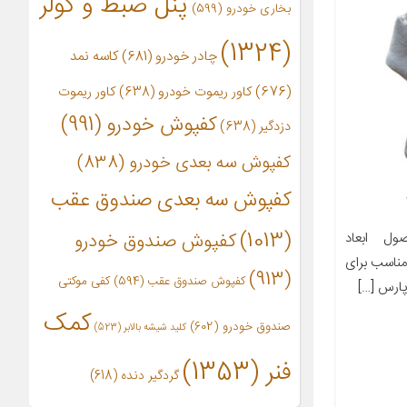
پنل ضبط و کولر
بخاری خودرو
(599)
(1324)
چادر خودرو
(681)
کاسه نمد
(676)
کاور ریموت خودرو
(638)
کاور ریموت
کفپوش خودرو
(991)
دزدگیر
(638)
کفپوش سه بعدی خودرو
(838)
کفپوش سه بعدی صندوق عقب
(1013)
ل ابعاد
کفپوش صندوق خودرو
ز مناسب برای
(913)
کفپوش صندوق عقب
(594)
کفی موکتی
کمک
صندوق خودرو
(602)
کلید شیشه بالابر
(523)
فنر
(1353)
گردگیر دنده
(618)