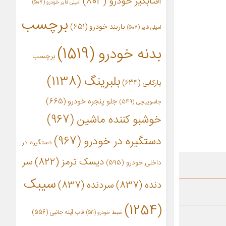
آفتابگیر خودرو
(803)
آمپلی فایر خودرو
(507)
برچسب
باربند خودرو
(651)
امپلی فایر
(507)
بدنه خودرو
(1519)
برچسب
بلبرینگ
(1138)
پارکابی
(634)
جلو پنجره خودرو
(665)
جاسوییچی
(549)
خوشبو کننده ماشین
(967)
دستگیره در خودرو
(967)
دستگیره در
دیسک ترمز
(822)
سر
داخلی خودرو
(595)
سیبک
دنده
(837)
سردنده
(837)
(1254)
قاب آینه جانبی
(556)
ضبط خودرو
(511)