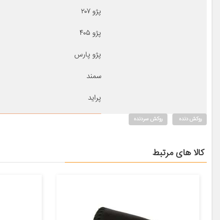
پژو ۲۰۷
پژو ۴۰۵
پژو پارس
سمند
پراید
روکش دنده
روکش سردنده
کالا های مرتبط