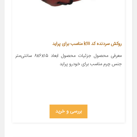
روکش سردنده کد k111 مناسب برای پراید
معرفی محصول جزئیات محصول ابعاد ۸x۶x۱۵ سانتی‌متر
جنس چرم مناسب برای خودرو پراید
بررسی و خرید