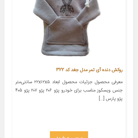
روکش دنده آی تمر مدل جغد کد 322
معرفی محصول جزئیات محصول ابعاد ۲۲x۱۲x۵ سانتی‌متر
جنس ویسکوز مناسب برای خودرو پژو ۲۰۶ پژو ۲۰۷ پژو ۴۰۵
پژو پارس […]