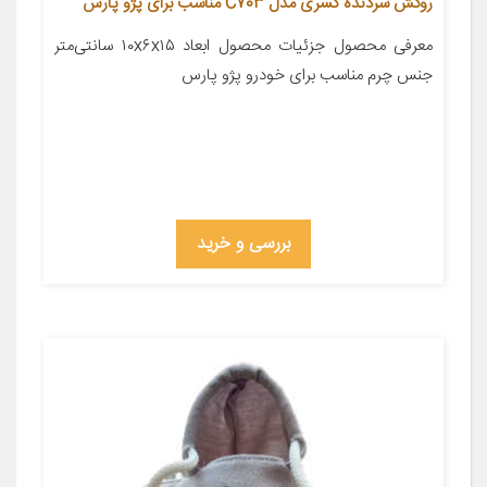
روکش سردنده کسری مدل C703 مناسب برای پژو پارس
معرفی محصول جزئیات محصول ابعاد ۱۰x۶x۱۵ سانتی‌متر
جنس چرم مناسب برای خودرو پژو پارس
بررسی و خرید