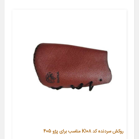
روکش سردنده کد K108 مناسب برای پژو 405