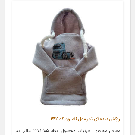
روکش دنده آی تمر مدل کامیون کد 442
معرفی محصول جزئیات محصول ابعاد ۲۲x۱۲x۵ سانتی‌متر