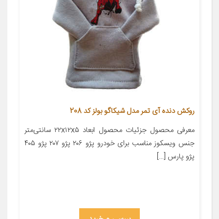
روکش دنده آی تمر مدل شیکاگو بولز کد 208
معرفی محصول جزئیات محصول ابعاد ۲۲x۱۲x۵ سانتی‌متر
جنس ویسکوز مناسب برای خودرو پژو ۲۰۶ پژو ۲۰۷ پژو ۴۰۵
پژو پارس […]