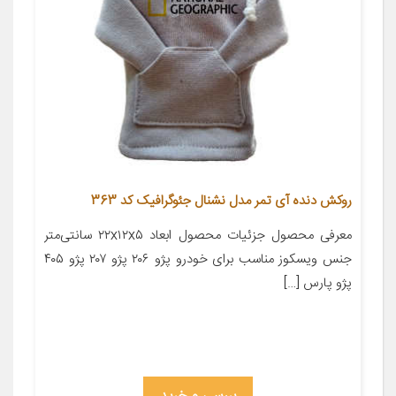
روکش دنده آی تمر مدل نشنال جئوگرافیک کد 363
معرفی محصول جزئیات محصول ابعاد ۲۲x۱۲x۵ سانتی‌متر
جنس ویسکوز مناسب برای خودرو پژو ۲۰۶ پژو ۲۰۷ پژو ۴۰۵
پژو پارس […]