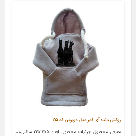
روکش دنده آی تمر مدل دوبرمن کد 25
معرفی محصول جزئیات محصول ابعاد ۲۲x۱۲x۵ سانتی‌متر