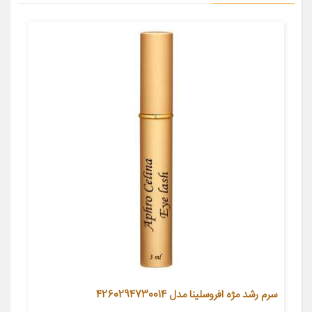
سرم رشد مژه افروسلینا مدل 4260294730014