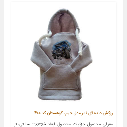
روکش دنده آی تمر مدل جیپ کوهستان کد 400
معرفی محصول جزئیات محصول ابعاد ۲۲x۱۲x۵ سانتی‌متر