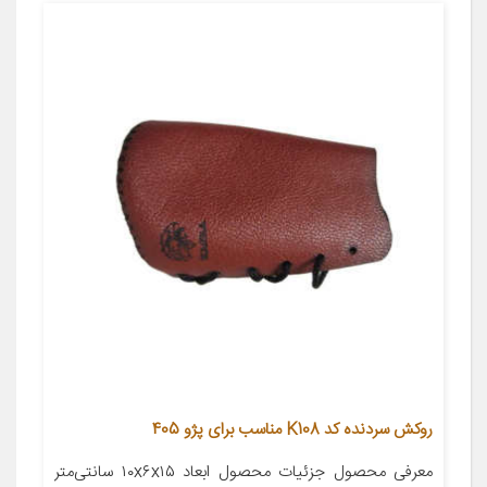
روکش سردنده کد K108 مناسب برای پژو 405
معرفی محصول جزئیات محصول ابعاد ۱۰x۶x۱۵ سانتی‌متر