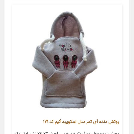
روکش دنده آی تمر مدل اسکویید گیم کد 171
معرفی محصول جزئیات محصول ابعاد ۲۲x۱۲x۵ سانتی‌متر