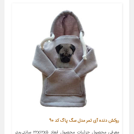
روکش دنده آی تمر مدل سگ پاگ کد 90
معرفی محصول جزئیات محصول ابعاد ۲۲x۱۲x۵ سانتی‌متر