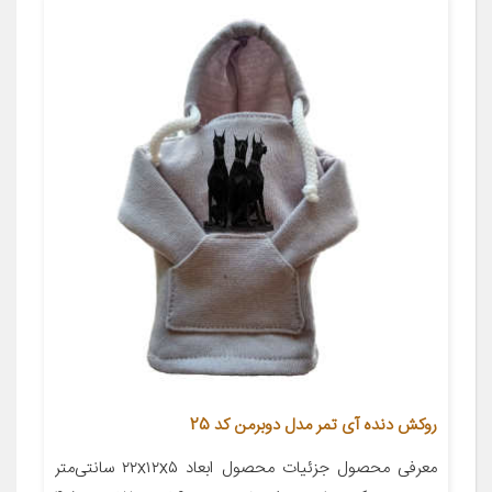
روکش دنده آی تمر مدل دوبرمن کد 25
معرفی محصول جزئیات محصول ابعاد ۲۲x۱۲x۵ سانتی‌متر