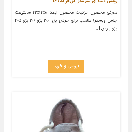
روکش دنده آی تمر مدل گورخر کد 169
معرفی محصول جزئیات محصول ابعاد ۲۲x۱۲x۵ سانتی‌متر
جنس ویسکوز مناسب برای خودرو پژو ۲۰۶ پژو ۲۰۷ پژو ۴۰۵
پژو پارس […]
بررسی و خرید