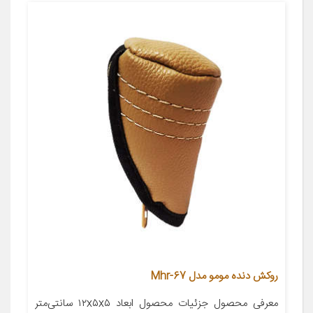
روکش دنده مومو مدل Mhr-67
معرفی محصول جزئیات محصول ابعاد ۱۲x۵x۵ سانتی‌متر