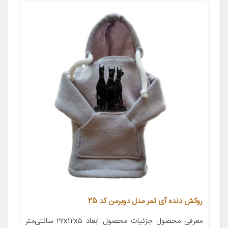
روکش دنده آی تمر مدل دوبرمن کد 25
معرفی محصول جزئیات محصول ابعاد ۲۲x۱۲x۵ سانتی‌متر