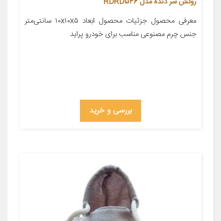
روکش سر دنده مدل RDRD546
معرفی محصول جزئیات محصول ابعاد ۱۰x۱۰x۵ سانتی‌متر
جنس چرم مصنوعی مناسب برای خودرو پراید
بررسی و خرید