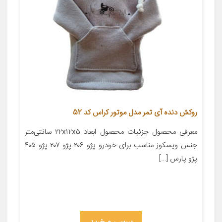
روکش دنده آی تمر مدل موتور کراس کد 52
معرفی محصول جزئیات محصول ابعاد ۲۲x۱۲x۵ سانتی‌متر
جنس ویسکوز مناسب برای خودرو پژو ۲۰۶ پژو ۲۰۷ پژو ۴۰۵
پژو پارس […]