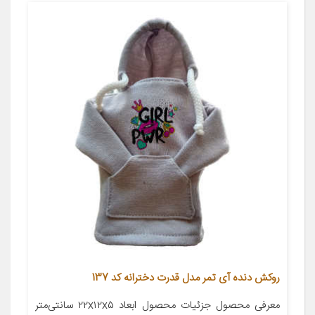
روکش دنده آی تمر مدل قدرت دخترانه کد 137
معرفی محصول جزئیات محصول ابعاد ۲۲x۱۲x۵ سانتی‌متر