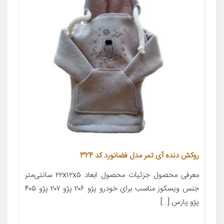
روکش دنده آی تمر مدل فضانورد کد 324
معرفی محصول جزئیات محصول ابعاد ۲۲x۱۲x۵ سانتی‌متر
جنس ویسکوز مناسب برای خودرو پژو ۲۰۶ پژو ۲۰۷ پژو ۴۰۵
پژو پارس […]