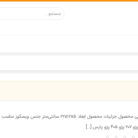
معرفی محصول جزئیات محصول ابعاد ۲۲x۱۲x۵ سانتی‌متر جنس ویس