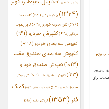
پنل ضبط و کولر
بخاری خودرو
(599)
(1324)
چادر خودرو
(681)
کاسه نمد
(676)
کاور ریموت خودرو
(638)
کاور ریموت
کفپوش خودرو
(991)
دزدگیر
(638)
کفپوش سه بعدی خودرو
(838)
کفپوش سه بعدی صندوق عقب
درو وارون مدل D-21 مناسب برای
(1013)
کفپوش صندوق خودرو
معرفی محصول جزئیات محصول ابعاد ۱۰x۱۰x۱۰
(913)
کفپوش صندوق عقب
(594)
کفی موکتی
ناسب برای
کمک
صندوق خودرو
(602)
کلید شیشه بالابر
(523)
فنر
(1353)
گردگیر دنده
(618)