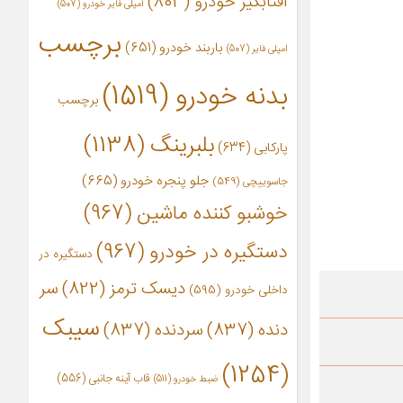
آفتابگیر خودرو
(803)
آمپلی فایر خودرو
(507)
برچسب
باربند خودرو
(651)
امپلی فایر
(507)
بدنه خودرو
(1519)
برچسب
بلبرینگ
(1138)
پارکابی
(634)
جلو پنجره خودرو
(665)
جاسوییچی
(549)
خوشبو کننده ماشین
(967)
دستگیره در خودرو
(967)
دستگیره در
دیسک ترمز
(822)
سر
داخلی خودرو
(595)
سیبک
دنده
(837)
سردنده
(837)
(1254)
قاب آینه جانبی
(556)
ضبط خودرو
(511)