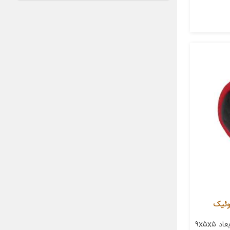
معرفی محصول جزئیات محصول ابعاد ۹x۵x۵