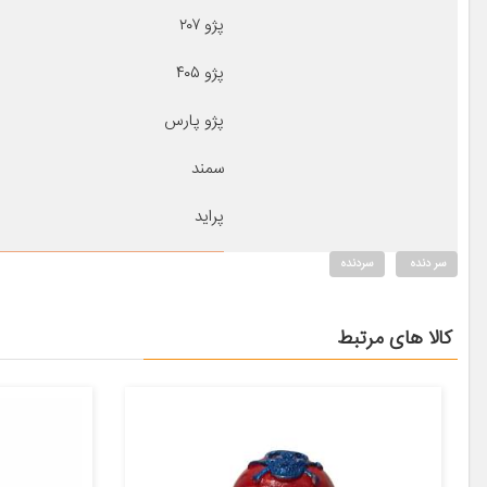
پژو ۲۰۷
پژو ۴۰۵
پژو پارس
سمند
پراید
سر دنده
سردنده
کالا های مرتبط