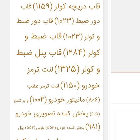
قاب دریچه کولر
(1159)
قاب
دور ضبط
(1023)
قاب دور ضبط
قاب ضبط و
و کولر
(1023)
کولر
(1284)
قاب پنل ضبط
و کولر
(1325)
لنت ترمز
خودرو
(1150)
لنت ترمز عقب
مانیتور خودرو
(1004)
(806)
وایر شمع
پخش کننده تصویری خودرو
(605)
(981)
پنل
پخش کننده خودرو
(553)
پلوس
(554)