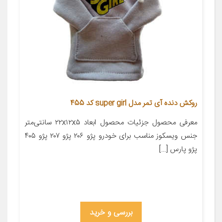
روکش دنده آی تمر مدل super girl کد 455
معرفی محصول جزئیات محصول ابعاد ۲۲x۱۲x۵ سانتی‌متر
جنس ویسکوز مناسب برای خودرو پژو ۲۰۶ پژو ۲۰۷ پژو ۴۰۵
پژو پارس […]
بررسی و خرید