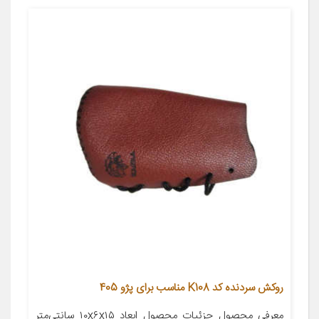
روکش سردنده کد K108 مناسب برای پژو 405
معرفی محصول جزئیات محصول ابعاد ۱۰x۶x۱۵ سانتی‌متر