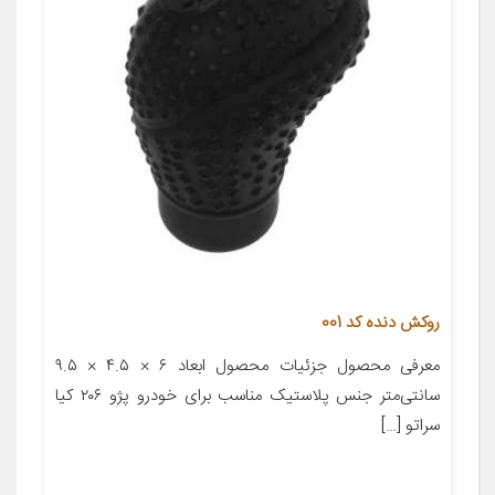
روکش دنده کد 001
معرفی محصول جزئیات محصول ابعاد ۶ × ۴.۵ × ۹.۵
سانتی‌متر جنس پلاستیک مناسب برای خودرو پژو ۲۰۶ کیا
سراتو […]