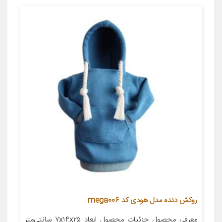
روکش دنده مدل هودی کد mega006
معرفی محصول جزئیات محصول ابعاد ۷x۱۴x۲۵ سانتی‌متر