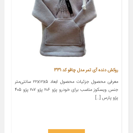
روکش دنده آی تمر مدل چاقو کد 331
معرفی محصول جزئیات محصول ابعاد ۲۲x۱۲x۵ سانتی‌متر
جنس ویسکوز مناسب برای خودرو پژو ۲۰۶ پژو ۲۰۷ پژو ۴۰۵
پژو پارس […]