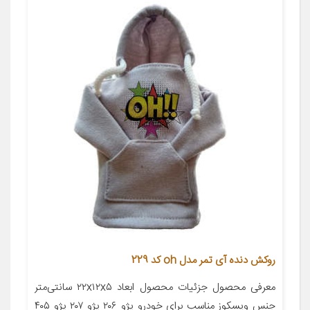
روکش دنده آی تمر مدل oh کد 229
معرفی محصول جزئیات محصول ابعاد ۲۲x۱۲x۵ سانتی‌متر
جنس ویسکوز مناسب برای خودرو پژو ۲۰۶ پژو ۲۰۷ پژو ۴۰۵