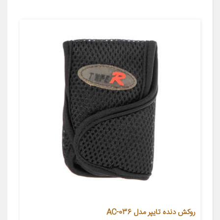
روکش دنده تایپر مدل AC-036