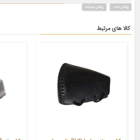
روکش دنده
روکش سردنده
کالا های مرتبط