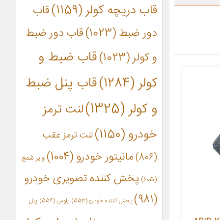
قاب دریچه کولر
(1159)
قاب
دور ضبط
(1023)
قاب دور ضبط
قاب ضبط و
و کولر
(1023)
کولر
(1284)
قاب پنل ضبط
و کولر
(1325)
لنت ترمز
خودرو
(1150)
لنت ترمز عقب
مانیتور خودرو
(1004)
(806)
وایر شمع
پخش کننده تصویری خودرو
(605)
(981)
پنل
پخش کننده خودرو
(553)
پلوس
(554)