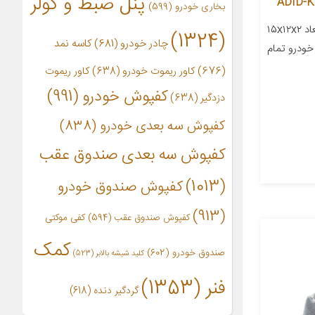
پنل ضبط و کولر
بخاری خودرو
(599)
معرفی محصول جزئیات محصول ابعاد ۱۵x۱۲x۲
(1324)
چادر خودرو
(681)
کاسه نمد
خودرو تمام
(676)
کاور ریموت خودرو
(638)
کاور ریموت
کفپوش خودرو
(991)
دزدگیر
(638)
کفپوش سه بعدی خودرو
(838)
کفپوش سه بعدی صندوق عقب
(1013)
کفپوش صندوق خودرو
(913)
کفپوش صندوق عقب
(594)
کفی موکتی
کمک
صندوق خودرو
(602)
کلید شیشه بالابر
(523)
فنر
(1353)
گردگیر دنده
(618)