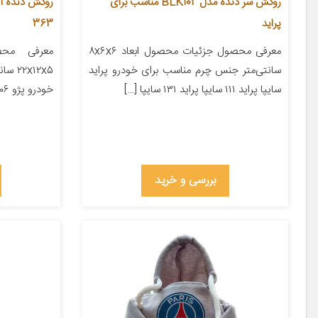
روکش سر دنده مدل BLK101 مناسب برای
روکش دنده آی
پراید
363
معرفی محصول جزئیات محصول ابعاد ۸x۶x۶
معرفی محص
سانتی‌متر جنس چرم مناسب برای خودرو پراید
x۱۲x۵
سایپا پراید ۱۱۱ سایپا پراید ۱۳۱ سایپا […]
خودرو پژو ۲۰۶ پژو ۲۰۷ پژو ۴۰۵ پژو پارس […]
بررسی و خرید