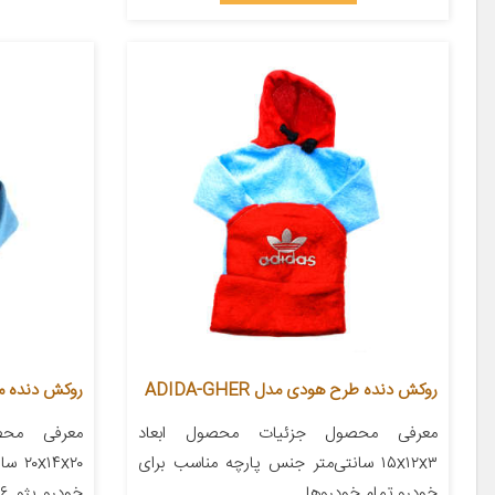
روکش دنده طرح هودی مدل ADIDA-GHER
روکش دنده مد
معرفی محصول جزئیات محصول ابعاد
معرفی محص
۱۵x۱۲x۳ سانتی‌متر جنس پارچه مناسب برای
۴x۲۰
خودرو تمام خودروها