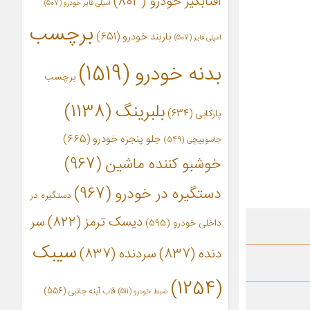
آفتابگیر خودرو
(803)
آمپلی فایر خودرو
(507)
برچسب
باربند خودرو
(651)
امپلی فایر
(507)
بدنه خودرو
(1519)
برچسب
بلبرینگ
(1138)
پارکابی
(634)
جلو پنجره خودرو
(665)
جاسوییچی
(549)
خوشبو کننده ماشین
(967)
دستگیره در خودرو
(967)
دستگیره در
دیسک ترمز
(822)
سر
داخلی خودرو
(595)
سیبک
دنده
(837)
سردنده
(837)
(1254)
قاب آینه جانبی
(556)
ضبط خودرو
(511)