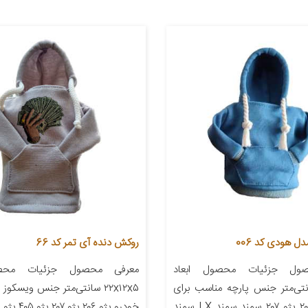
ل هودی کد 006
روکش دنده آی تمر کد 66
ول جزئیات محصول ابعاد
معرفی محصول جزئیات محصو
۲۰x۱ سانتی‌متر جنس پارچه مناسب برای
۲۲x۱۲x۵ سانتی‌متر جنس ویسکو
خودرو پژو ۲۰۶ پژو ۲۰۷ سمند سمند LX سمند
خودرو پژو ۲۰۶ پژو ۲۰۷ پژو ۴۰۵ پژو پارس […]