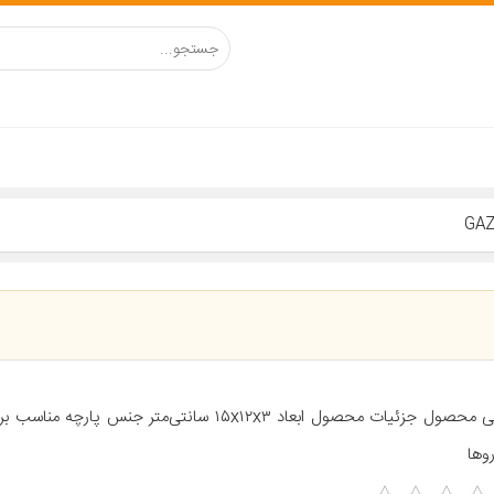
معرفی محصول جزئیات محصول ابعاد ۱۵x۱۲x۳ سانتی‌متر جنس پار
وها