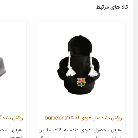
کالا های مرتبط
روکش دنده مدل هودی کد barcelona105
روکش دنده آی 
معرفی محصول هودی دنده به ظاهر ماشین
معرفی محص