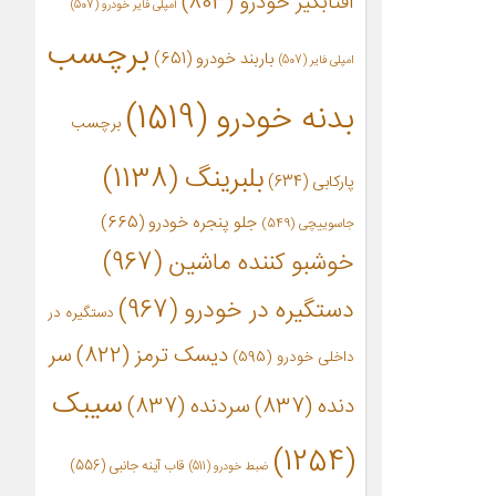
آفتابگیر خودرو
(803)
آمپلی فایر خودرو
(507)
برچسب
باربند خودرو
(651)
امپلی فایر
(507)
بدنه خودرو
(1519)
برچسب
بلبرینگ
(1138)
پارکابی
(634)
جلو پنجره خودرو
(665)
جاسوییچی
(549)
خوشبو کننده ماشین
(967)
دستگیره در خودرو
(967)
دستگیره در
دیسک ترمز
(822)
سر
داخلی خودرو
(595)
سیبک
دنده
(837)
سردنده
(837)
(1254)
قاب آینه جانبی
(556)
ضبط خودرو
(511)