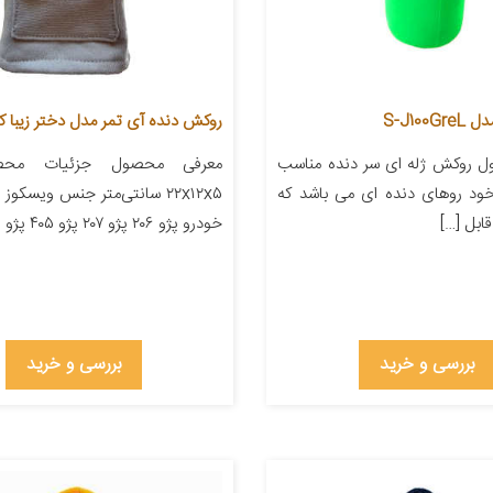
S-J10
روکش دنده آی تمر مدل دختر زیبا کد 3
 روکش ژله ای سر دنده مناسب
معرفی محصول جزئیات محصو
خود روهای دنده ای می باشد که
۲۲x۱۲x۵ سانتی‌متر جنس ویسکو
بل […]
خودرو پژو ۲۰۶ پژو ۲۰۷ پژو ۴۰۵ پژو پارس […]
بررسی و خرید
بررسی و خرید