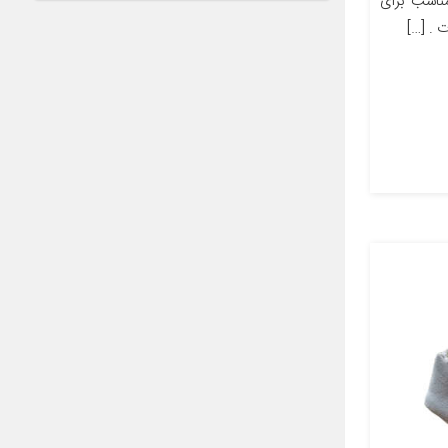
 مناسب برای
 . […]