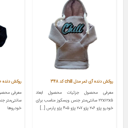
روکش دنده آی تمر مدل chill کد 348
روکش دنده طرح ه
معرفی محصول جزئیات محصول ابعاد
۲۲x۱۲x۵ سانتی‌متر جنس ویسکوز مناسب برای
سانتی‌متر جن
خودرو پژو ۲۰۶ پژو ۲۰۷ پژو ۴۰۵ پژو پارس […]
خودروها