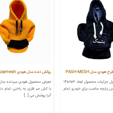
ودی مدل PASH-MESH
روکش دنده مدل هودی zarmesh
معرفی محصول جزئیات محصول ابعاد ۱۴x۸x۳
معرفی محصول هودی سردنده مدل
س پارچه مناسب برای خودرو تمام
با کش سر فلزی به راحتی تمام دند
آنرا پوشش می […]