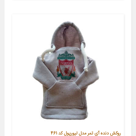
روکش دنده آی تمر مدل لیورپول کد 461