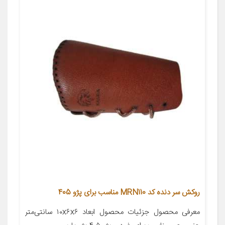
روکش سر دنده کد MRN110 مناسب برای پژو 405
معرفی محصول جزئیات محصول ابعاد ۱۰x۶x۶ سانتی‌متر