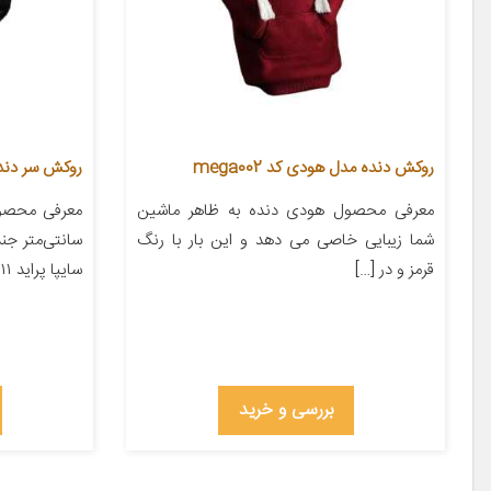
روکش دنده مدل هودی کد mega002
روکش سر دنده مدل B1000 من
معرفی محصول هودی دنده به ظاهر ماشین
شما زیبایی خاصی می دهد و این بار با رنگ
سانتی‌متر جن
قرمز و در […]
سایپا پراید ۱۱۱ سایپا پراید ۱۳۱ سایپا […]
بررسی و خرید