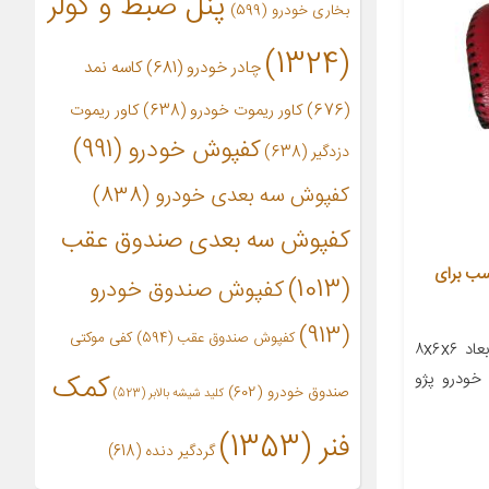
پنل ضبط و کولر
بخاری خودرو
(599)
(1324)
چادر خودرو
(681)
کاسه نمد
(676)
کاور ریموت خودرو
(638)
کاور ریموت
کفپوش خودرو
(991)
دزدگیر
(638)
کفپوش سه بعدی خودرو
(838)
کفپوش سه بعدی صندوق عقب
ه کد RDBLK108 مناسب برای
(1013)
کفپوش صندوق خودرو
(913)
کفپوش صندوق عقب
(594)
کفی موکتی
معرفی محصول جزئیات محصول ابعاد ۸x۶x۶
کمک
خودرو پژو
صندوق خودرو
(602)
کلید شیشه بالابر
(523)
فنر
(1353)
گردگیر دنده
(618)