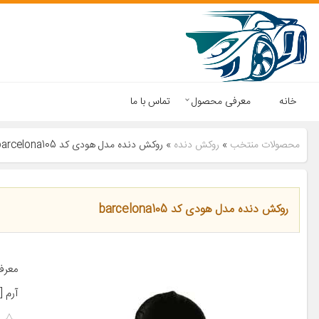
خانه
معرفی محصول
تماس با ما
محصولات منتخب
»
روکش دنده
»
روکش دنده مدل هودی کد barcelona105
روکش دنده مدل هودی کد barcelona105
معرف
آرم [