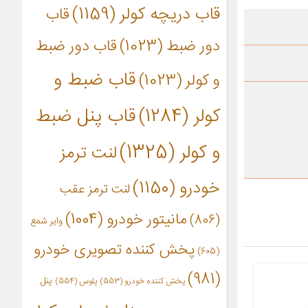
قاب دریچه کولر
(1159)
قاب
دور ضبط
(1023)
قاب دور ضبط
قاب ضبط و
و کولر
(1023)
کولر
(1284)
قاب پنل ضبط
و کولر
(1325)
لنت ترمز
خودرو
(1150)
لنت ترمز عقب
مانیتور خودرو
(1004)
(806)
وایر شمع
پخش کننده تصویری خودرو
(605)
(981)
پنل
پخش کننده خودرو
(553)
پلوس
(554)