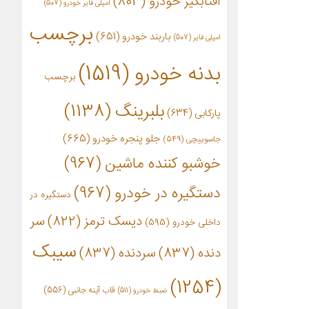
آفتابگیر خودرو
(803)
آمپلی فایر خودرو
(507)
برچسب
باربند خودرو
(651)
امپلی فایر
(507)
بدنه خودرو
(1519)
برچسب
بلبرینگ
(1138)
پارکابی
(634)
جلو پنجره خودرو
(665)
جاسوییچی
(549)
خوشبو کننده ماشین
(967)
دستگیره در خودرو
(967)
دستگیره در
دیسک ترمز
(822)
سر
داخلی خودرو
(595)
سیبک
دنده
(837)
سردنده
(837)
(1254)
قاب آینه جانبی
(556)
ضبط خودرو
(511)