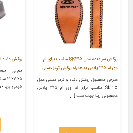
روکش سر دنده مدل SK315 مناسب برای ام
روکش دنده آی
وی ام 315 پلاس به همراه روکش ترمز دستی
معرفی محص
x۱۲x۵
معرفی محصول روکش دنده و ترمز دستی مدل
خودرو پژو ۲۰۶ پژو ۲۰۷ پژو ۴۰۵ پژو پارس […]
Sk315 مناسب برای ام وی ام 315 پلاس
محصولی زیبا جهت ست […]