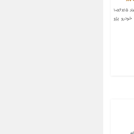
معرفی محصول جزئیات محصول ابعاد ۱۰x۶x۱۵
خودرو پژو