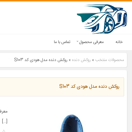
خانه
معرفی محصول
تماس با ما
محصولات منتخب
»
روکش دنده
»
روکش دنده مدل هودی کد S103
روکش دنده مدل هودی کد S103
معرف
[…]