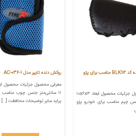
روکش سر دنده کد BLK112 مناسب برای پژو
روکش دنده تایپر مدل AC-036-1
۱۱ سانتی‌متر جنس چوب مناسب ب
معرفی محصول جزئیات محصول ابعاد ۱۰x۶x۳
پراید سایر توضیحات محافظت […]
نس چرم مناسب برای خودرو پژو