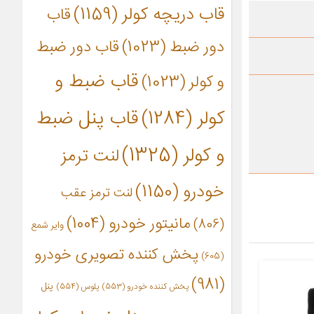
قاب دریچه کولر
(1159)
قاب
دور ضبط
(1023)
قاب دور ضبط
قاب ضبط و
و کولر
(1023)
کولر
(1284)
قاب پنل ضبط
و کولر
(1325)
لنت ترمز
خودرو
(1150)
لنت ترمز عقب
مانیتور خودرو
(1004)
(806)
وایر شمع
پخش کننده تصویری خودرو
(605)
(981)
پنل
پخش کننده خودرو
(553)
پلوس
(554)