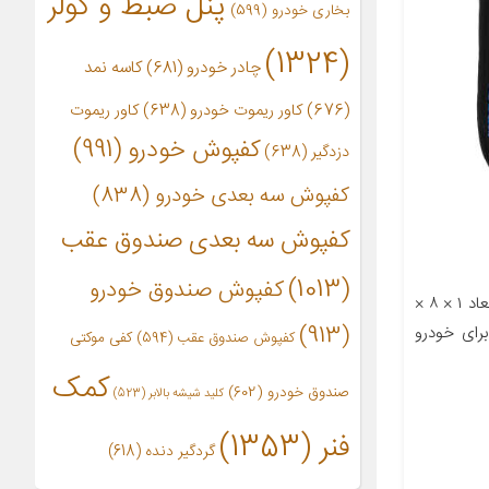
پنل ضبط و کولر
بخاری خودرو
(599)
(1324)
چادر خودرو
(681)
کاسه نمد
(676)
کاور ریموت خودرو
(638)
کاور ریموت
کفپوش خودرو
(991)
دزدگیر
(638)
کفپوش سه بعدی خودرو
(838)
کفپوش سه بعدی صندوق عقب
(1013)
کفپوش صندوق خودرو
معرفی محصول جزئیات محصول ابعاد ۱ × ۸ ×
(913)
رای خودرو
کفپوش صندوق عقب
(594)
کفی موکتی
کمک
صندوق خودرو
(602)
کلید شیشه بالابر
(523)
فنر
(1353)
گردگیر دنده
(618)