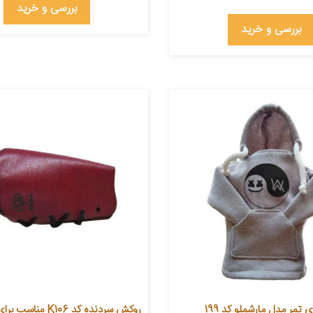
بررسی و خرید
بررسی و خرید
تمر مدل مارشملو کد 199
روکش سردنده کد K106 مناسب برای پژو 405