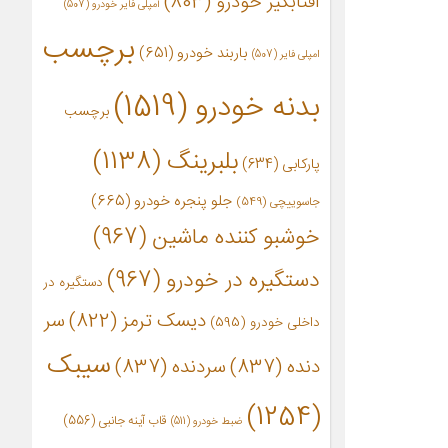
آفتابگیر خودرو
(803)
آمپلی فایر خودرو
(507)
برچسب
باربند خودرو
(651)
امپلی فایر
(507)
بدنه خودرو
(1519)
برچسب
بلبرینگ
(1138)
پارکابی
(634)
جلو پنجره خودرو
(665)
جاسوییچی
(549)
خوشبو کننده ماشین
(967)
دستگیره در خودرو
(967)
دستگیره در
دیسک ترمز
(822)
سر
داخلی خودرو
(595)
سیبک
دنده
(837)
سردنده
(837)
(1254)
قاب آینه جانبی
(556)
ضبط خودرو
(511)