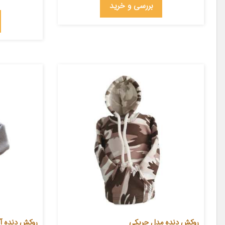
بررسی و خرید
روکش دنده مدل چریکی
روکش دنده آی 