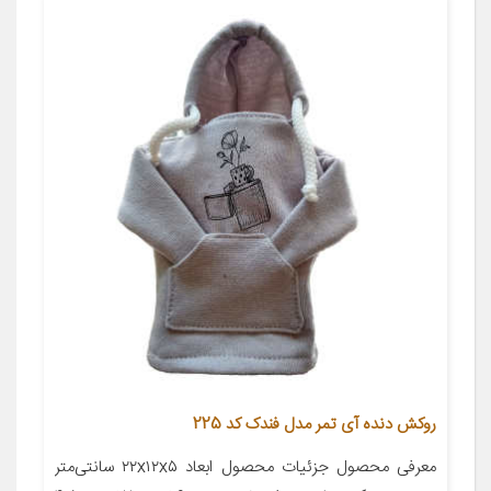
روکش دنده آی تمر مدل فندک کد 225
معرفی محصول جزئیات محصول ابعاد ۲۲x۱۲x۵ سانتی‌متر