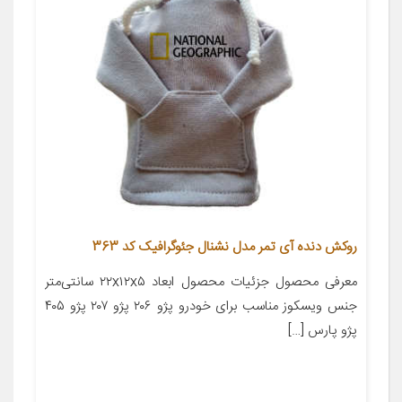
روکش دنده آی تمر مدل نشنال جئوگرافیک کد 363
معرفی محصول جزئیات محصول ابعاد ۲۲x۱۲x۵ سانتی‌متر
جنس ویسکوز مناسب برای خودرو پژو ۲۰۶ پژو ۲۰۷ پژو ۴۰۵
پژو پارس […]