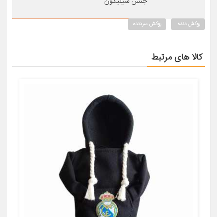
جنس سیلیکون
روکش دنده
روکش سردنده
کالا های مرتبط