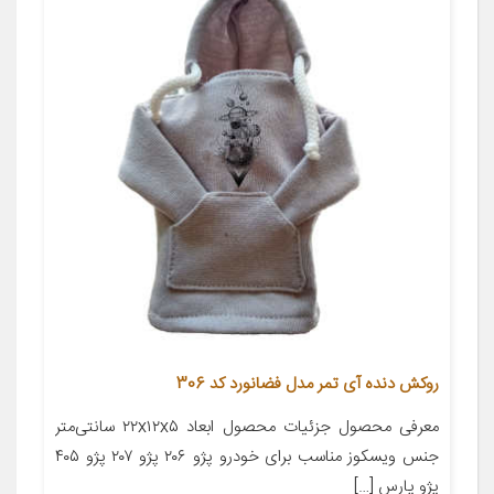
روکش دنده آی تمر مدل فضانورد کد 306
معرفی محصول جزئیات محصول ابعاد ۲۲x۱۲x۵ سانتی‌متر
جنس ویسکوز مناسب برای خودرو پژو ۲۰۶ پژو ۲۰۷ پژو ۴۰۵
پژو پارس […]