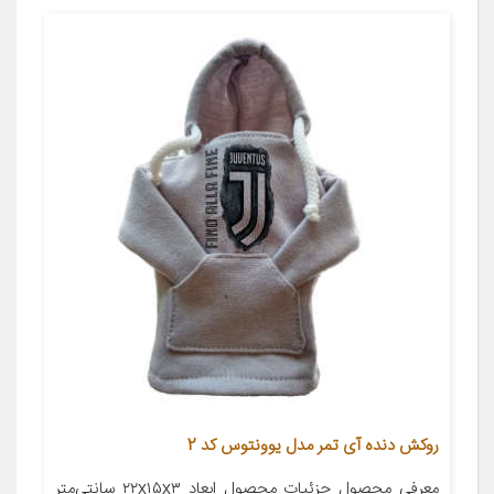
روکش دنده آی تمر مدل یوونتوس کد 2
معرفی محصول جزئیات محصول ابعاد ۲۲x۱۵x۳ سانتی‌متر