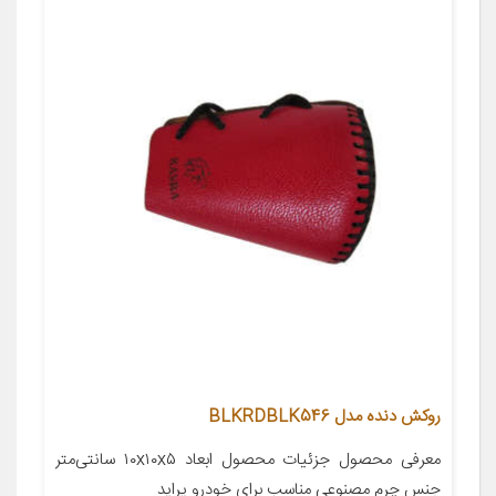
روکش دنده مدل BLKRDBLK546
معرفی محصول جزئیات محصول ابعاد ۱۰x۱۰x۵ سانتی‌متر
جنس چرم مصنوعی مناسب برای خودرو پراید