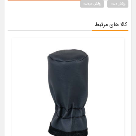
روکش دنده
روکش سردنده
کالا های مرتبط