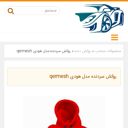
محصولات منتخب
»
روکش دنده
»
روکش سردنده مدل هودی qermesh
روکش سردنده مدل هودی qermesh