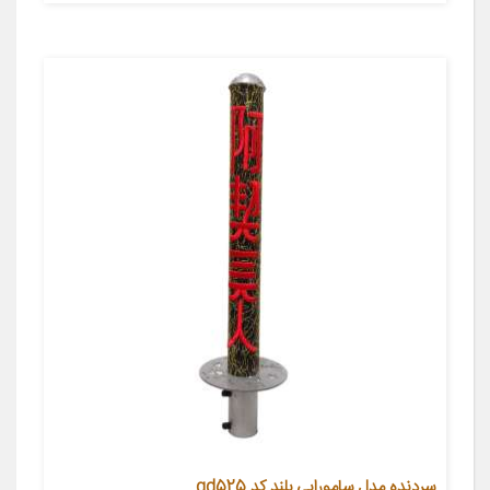
سردنده مدل سامورایی بلند کد gd525