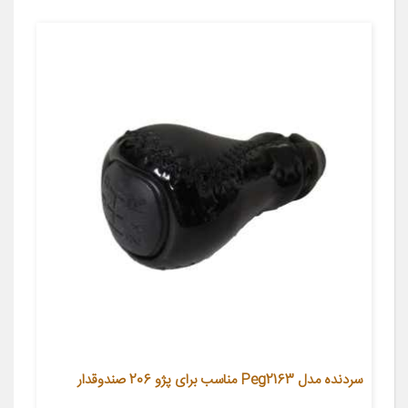
سردنده مدل Peg2163 مناسب برای پژو 206 صندوقدار