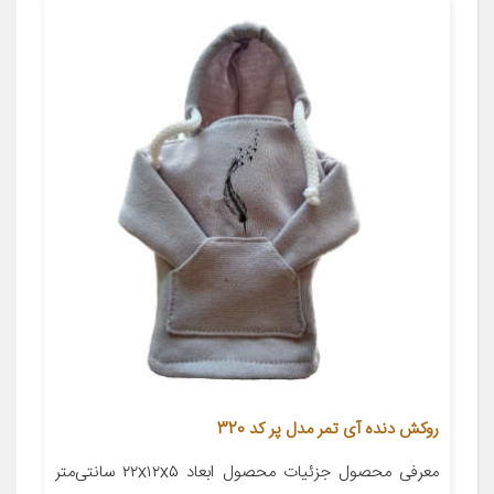
روکش دنده آی تمر مدل پر کد 320
معرفی محصول جزئیات محصول ابعاد ۲۲x۱۲x۵ سانتی‌متر