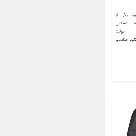
ق یکی از
ه صنعتی
انت» (Soshiant) تولید
نید مناسب