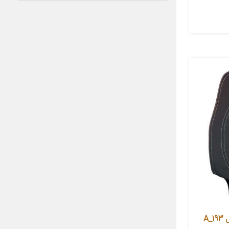
روکش صندلی خودرو سوشیانت مدل A_193