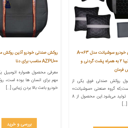
روکش صندلی خودرو سوشیانت مدل A-063
روکش صندلی خودرو آذین روکش م
مناسب برای تیبا 2 به همراه پشت گردنی و
AZPU00 مناسب برای دنا
 فرمان
معرفی محصول همواره اتومبیل یکی
مهم برای انسان ها بوده است، ر
ل روکش صندلی فوق یکی از
خودرو باعث بالا بردن زیبایی […]
ست,که گروه صنعتی «سوشیانت»
(Soshiant) تولید می‌شود.این محصول از 8
…]
بررسی و خرید