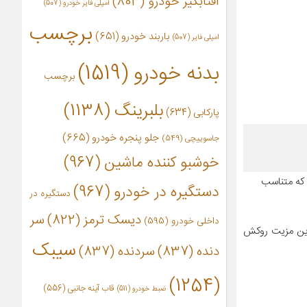
آفتابگیر خودرو
(803)
آمپلی فایر خودرو
(507)
برچسب
باربند خودرو
(651)
امپلی فایر
(507)
بدنه خودرو
(1519)
برچسب
بلبرینگ
(1138)
پارکابی
(634)
جلو پنجره خودرو
(665)
جاسوییچی
(549)
خوشبو کننده ماشین
(967)
 که متناسب
دستگیره در خودرو
(967)
دستگیره در
دیسک ترمز
(822)
سر
داخلی خودرو
(595)
رین مزیت روکش
سیبک
دنده
(837)
سردنده
(837)
(1254)
قاب آینه جانبی
(556)
ضبط خودرو
(511)