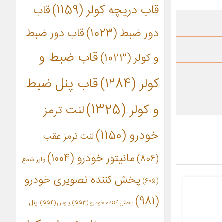
قاب دریچه کولر
(1159)
قاب
دور ضبط
(1023)
قاب دور ضبط
قاب ضبط و
و کولر
(1023)
کولر
(1284)
قاب پنل ضبط
و کولر
(1325)
لنت ترمز
خودرو
(1150)
لنت ترمز عقب
مانیتور خودرو
(1004)
(806)
وایر شمع
پخش کننده تصویری خودرو
(605)
(981)
پنل
پخش کننده خودرو
(553)
پلوس
(554)