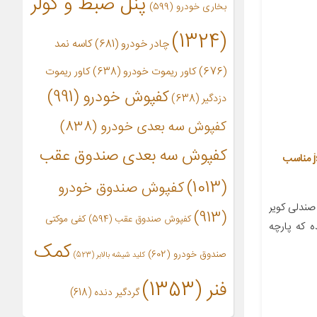
پنل ضبط و کولر
بخاری خودرو
(599)
(1324)
چادر خودرو
(681)
کاسه نمد
(676)
کاور ریموت خودرو
(638)
کاور ریموت
کفپوش خودرو
(991)
دزدگیر
(638)
کفپوش سه بعدی خودرو
(838)
کفپوش سه بعدی صندوق عقب
روکش صندلی خودرو کویر مدل js24 مناسب
(1013)
کفپوش صندوق خودرو
ندلی کویر
(913)
کفپوش صندوق عقب
(594)
کفی موکتی
ه که پارچه
کمک
صندوق خودرو
(602)
کلید شیشه بالابر
(523)
فنر
(1353)
گردگیر دنده
(618)