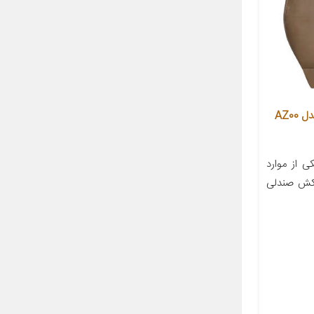
روکش صندلی خودرو آذین روکش مدل AZ00
 از موارد
وکش صندلی