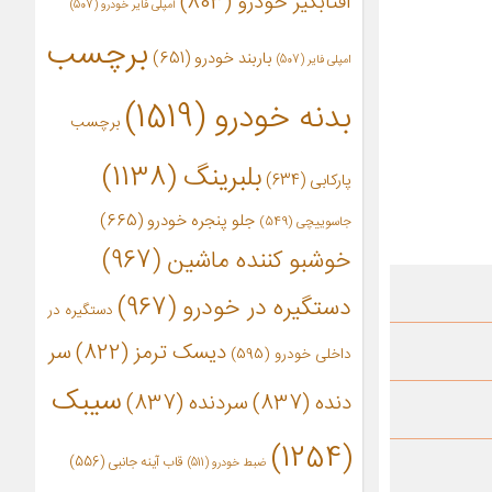
آفتابگیر خودرو
(803)
آمپلی فایر خودرو
(507)
برچسب
باربند خودرو
(651)
امپلی فایر
(507)
بدنه خودرو
(1519)
برچسب
بلبرینگ
(1138)
پارکابی
(634)
جلو پنجره خودرو
(665)
جاسوییچی
(549)
خوشبو کننده ماشین
(967)
دستگیره در خودرو
(967)
دستگیره در
دیسک ترمز
(822)
سر
داخلی خودرو
(595)
سیبک
دنده
(837)
سردنده
(837)
(1254)
قاب آینه جانبی
(556)
ضبط خودرو
(511)