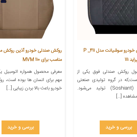
روکش صندلی خودرو سوشیانت مدل P _411
د 111
مناسب برای MVM 110
ل روکش صندلی فوق یکی از
معرفی محصول همواره اتومبیل یکی
ست,که در گروه تولیدی صنعتی
مهم برای انسان ها بوده است، ر
«سوشیانت» (Soshiant) تولید می‌شود.
خودرو باعث بالا بردن زیبایی […]
شاهده […]
بررسی و خرید
بررسی و خرید