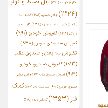
پنل ضبط و کولر
بخاری خودرو
(599)
(1324)
چادر خودرو
(681)
کاسه نمد
(676)
کاور ریموت خودرو
(638)
کاور ریموت
کفپوش خودرو
(991)
دزدگیر
(638)
کفپوش سه بعدی خودرو
(838)
کفپوش سه بعدی صندوق عقب
(1013)
کفپوش صندوق خودرو
(913)
کفپوش صندوق عقب
(594)
کفی موکتی
کمک
صندوق خودرو
(602)
کلید شیشه بالابر
(523)
فنر
(1353)
گردگیر دنده
(618)
دلی خودرو جگوار مدل .jag.say