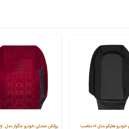
روکش صندلی خودرو هایکو مدل 01 مناسب
روکش صن