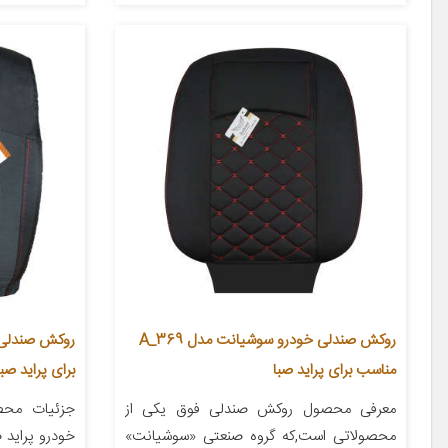
روکش صندلی خودرو سوشیانت مدل A_369
مناسب برای پراید صبا
برای پراید صبا
معرفی محصول روکش صندلی فوق یکی از
جزئیات محص
محصولاتی است,که گروه صنعتی «سوشیانت»
خودرو پراید 