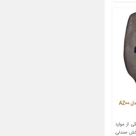
روکش صندلی خودرو آذین روکش مدل AZ00
 از موارد
وکش صندلی