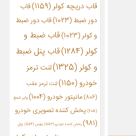
قاب دریچه کولر
(1159)
قاب
دور ضبط
(1023)
قاب دور ضبط
قاب ضبط و
و کولر
(1023)
کولر
(1284)
قاب پنل ضبط
و کولر
(1325)
لنت ترمز
خودرو
(1150)
لنت ترمز عقب
مانیتور خودرو
(1004)
(806)
وایر شمع
پخش کننده تصویری خودرو
(605)
(981)
پنل
پخش کننده خودرو
(553)
پلوس
(554)