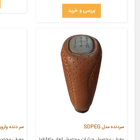
بررسی و خرید
سردنده مدل SDPEG
سر دنده وارون مدل D-2 مناسب 
معرفی محصول جزئیات محصول ابعاد ۱۰x۸x۱۰