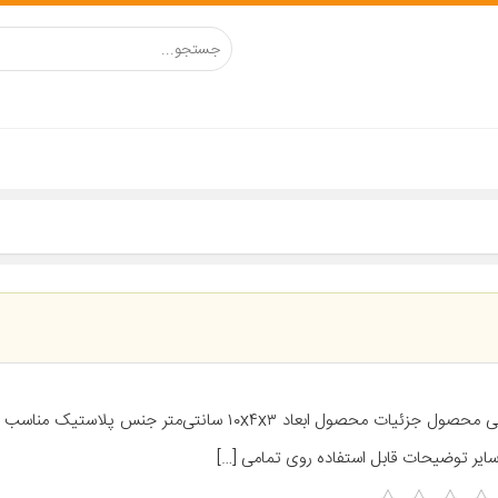
معرفی محصول جزئیات محصول ابعاد ۱۰x۴x۳ سانتی‌متر جنس پلاس