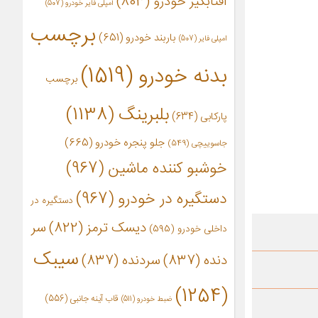
آفتابگیر خودرو
(803)
آمپلی فایر خودرو
(507)
برچسب
باربند خودرو
(651)
امپلی فایر
(507)
بدنه خودرو
(1519)
برچسب
بلبرینگ
(1138)
پارکابی
(634)
جلو پنجره خودرو
(665)
جاسوییچی
(549)
خوشبو کننده ماشین
(967)
دستگیره در خودرو
(967)
دستگیره در
دیسک ترمز
(822)
سر
داخلی خودرو
(595)
سیبک
دنده
(837)
سردنده
(837)
(1254)
قاب آینه جانبی
(556)
ضبط خودرو
(511)