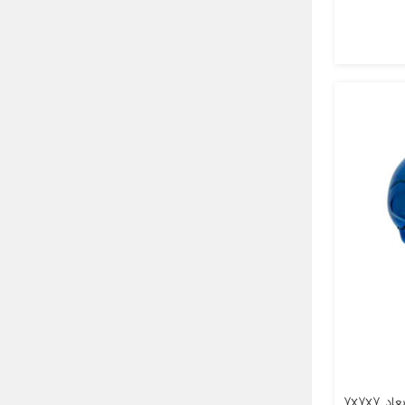
معرفی محصول جزئیات محصول ابعاد ۷x۷x۷