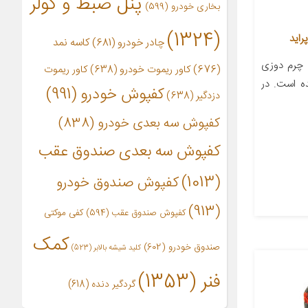
پنل ضبط و کولر
بخاری خودرو
(599)
(1324)
چادر خودرو
(681)
کاسه نمد
 چرم دوزی
(676)
کاور ریموت خودرو
(638)
کاور ریموت
ده است. در
کفپوش خودرو
(991)
دزدگیر
(638)
کفپوش سه بعدی خودرو
(838)
کفپوش سه بعدی صندوق عقب
(1013)
کفپوش صندوق خودرو
(913)
کفپوش صندوق عقب
(594)
کفی موکتی
کمک
صندوق خودرو
(602)
کلید شیشه بالابر
(523)
فنر
(1353)
گردگیر دنده
(618)