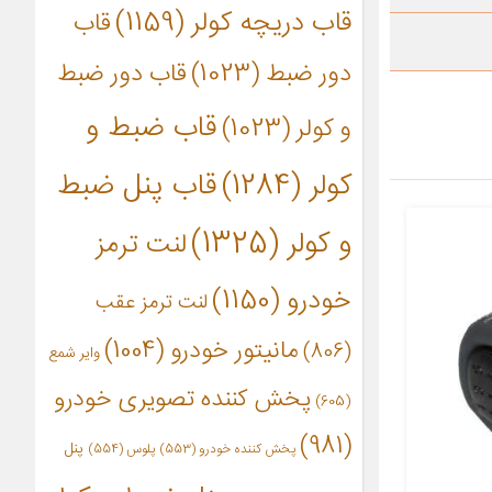
قاب دریچه کولر
(1159)
قاب
دور ضبط
(1023)
قاب دور ضبط
قاب ضبط و
و کولر
(1023)
کولر
(1284)
قاب پنل ضبط
و کولر
(1325)
لنت ترمز
خودرو
(1150)
لنت ترمز عقب
مانیتور خودرو
(1004)
(806)
وایر شمع
پخش کننده تصویری خودرو
(605)
(981)
پنل
پخش کننده خودرو
(553)
پلوس
(554)